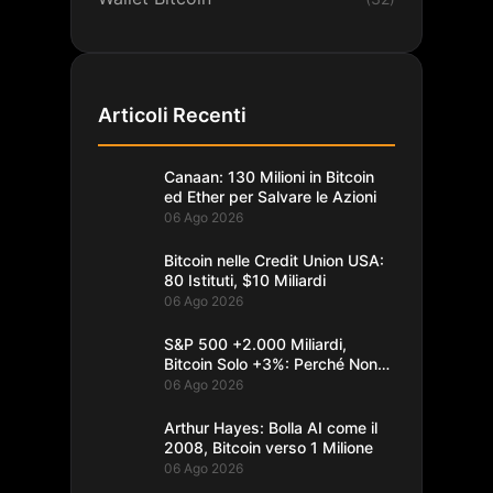
Articoli Recenti
Canaan: 130 Milioni in Bitcoin
ed Ether per Salvare le Azioni
06 Ago 2026
Bitcoin nelle Credit Union USA:
80 Istituti, $10 Miliardi
06 Ago 2026
S&P 500 +2.000 Miliardi,
Bitcoin Solo +3%: Perché Non
Segue
06 Ago 2026
Arthur Hayes: Bolla AI come il
2008, Bitcoin verso 1 Milione
06 Ago 2026