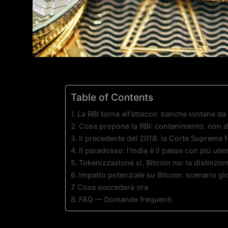
Table of Contents
La RBI torna all’attacco: banche lontane da
Cosa propone la RBI: contenimento, non di
Il precedente del 2018: la Corte Suprema f
Il paradosso: l’India è il paese con più ut
Tokenizzazione sì, Bitcoin no: la distinzio
Impatto potenziale su Bitcoin: scenario gl
Cosa succederà ora
FAQ — Domande frequenti