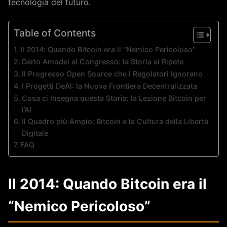
tecnologia del futuro.
Table of Contents
Il 2014: Quando Bitcoin era il “Nemico Pericoloso”
Dario Amodei al Congresso: la Storia si Ripete
Il Progresso Open Source che i Regolatori Ignorano
I Progetti DeAI: la Nuova Frontiera Decentralizzata
Cosa ci Insegna questa Storia: la Lezione Bitcoin per
l’AI
Il Quadro più Ampio: Bitcoin e la Cultura della Libertà
Digitale
FAQ
Il 2014: Quando Bitcoin era il
“Nemico Pericoloso”