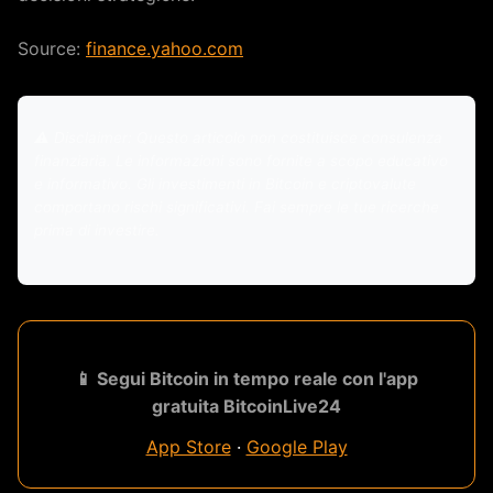
Source:
finance.yahoo.com
⚠️ Disclaimer: Questo articolo non costituisce consulenza
finanziaria. Le informazioni sono fornite a scopo educativo
e informativo. Gli investimenti in Bitcoin e criptovalute
comportano rischi significativi. Fai sempre le tue ricerche
prima di investire.
📱 Segui Bitcoin in tempo reale con l'app
gratuita BitcoinLive24
App Store
·
Google Play