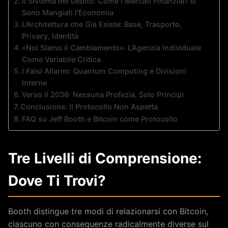
Il Sistema del Debito: Come i Mercati Finanziari si
Sono Mangiati l’Economia
L’Architettura che Già Esiste: Base, Trasporto,
Privacy, Identità
«Noi Siamo il Cambiamento»: L’Agenzia Individuale
Come Variabile Critica
I Falsi Allarmi: Quantum Computing e Divisioni
Interne
Verso il 2036: Nessuna Profezia, Solo Principi
Conclusione: Il Protocollo Non Aspetta
FAQ su Jeff Booth e Bitcoin come Protocollo
Tre Livelli di Comprensione:
Dove Ti Trovi?
Booth distingue tre modi di relazionarsi con Bitcoin,
ciascuno con conseguenze radicalmente diverse sul