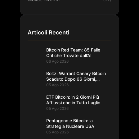
Articoli Recenti
Bitcoin Red Team: 85 Falle
Critiche Trovate dall’AI
06 Ago 2026
Boltz: Warrant Canary Bitcoin
Scaduto Dopo 66 Giorni,
Record
05 Ago 2026
ETF Bitcoin: in 2 Giorni Più
Afflussi che in Tutto Luglio
05 Ago 2026
Pentagono e Bitcoin: la
Strategia Nucleare USA
05 Ago 2026