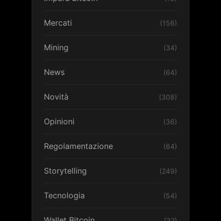
Mercati
(156)
Mining
(34)
News
(64)
Novità
(308)
Opinioni
(36)
Regolamentazione
(64)
Storytelling
(249)
Tecnologia
(54)
Wallet Bitcoin
(32)