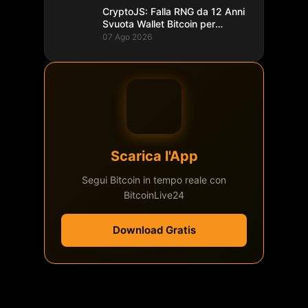
CryptoJS: Falla RNG da 12 Anni
Svuota Wallet Bitcoin per
$5,7M
07 Ago 2026
Scarica l'App
Segui Bitcoin in tempo reale con
BitcoinLive24
Download Gratis