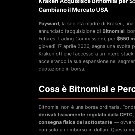
Kraken Acquisisce Bitnomial per $5
Cambiano il Mercato USA
Payward
, la società madre di Kraken, una
annunciato l’acquisizione di
Bitnomial
, bo
Futures Trading Commission), per
$550 mi
giovedì 17 aprile 2026, segna una svolta pe
Kraken ottiene l’accesso a un intero stack
accelerando la sua espansione nel segment
quotazione in borsa.
Cosa è Bitnomial e Per
Bitnomial non è una borsa ordinaria. Fon
derivati fisicamente regolato dalla CFTC
,
consegna fisica del sottostante
— ovvero,
non solo un rimborso in dollari. Questo 