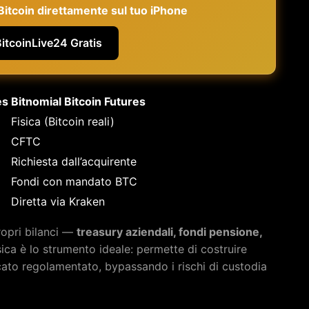
e Bitcoin direttamente sul tuo iPhone
BitcoinLive24 Gratis
es
Bitnomial Bitcoin Futures
Fisica (Bitcoin reali)
CFTC
Richiesta dall’acquirente
Fondi con mandato BTC
Diretta via Kraken
ropri bilanci —
treasury aziendali, fondi pensione,
ica è lo strumento ideale: permette di costruire
cato regolamentato, bypassando i rischi di custodia