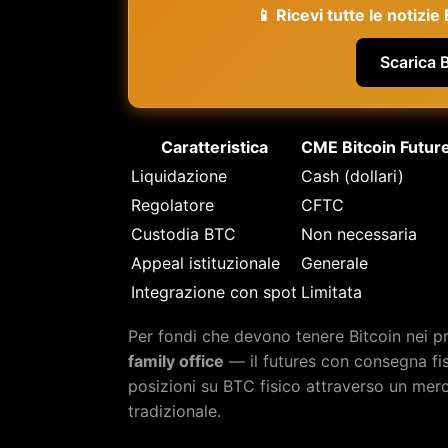
📱 Ricevi tutte le notizi
Scarica 
Caratteristica
CME Bitcoin Futur
Liquidazione
Cash (dollari)
Regolatore
CFTC
Custodia BTC
Non necessaria
Appeal istituzionale
Generale
Integrazione con spot
Limitata
Per fondi che devono tenere Bitcoin nei p
family office
— il futures con consegna fis
posizioni su BTC fisico attraverso un mer
tradizionale.