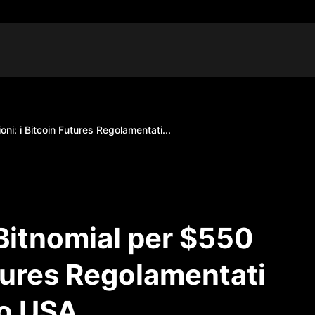
ni: i Bitcoin Futures Regolamentati...
Bitnomial per $550
utures Regolamentati
to USA