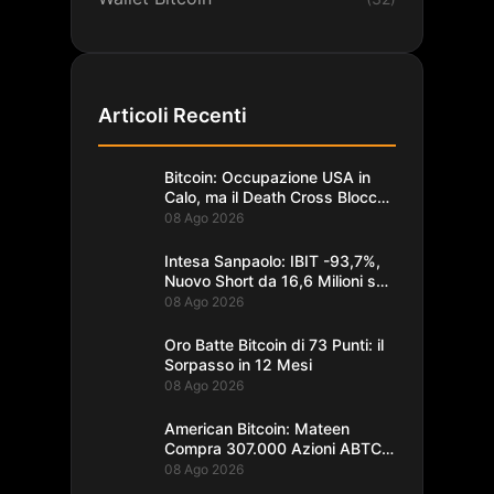
Articoli Recenti
Bitcoin: Occupazione USA in
Calo, ma il Death Cross Blocca
il Rally
08 Ago 2026
Intesa Sanpaolo: IBIT -93,7%,
Nuovo Short da 16,6 Milioni su
Bitcoin
08 Ago 2026
Oro Batte Bitcoin di 73 Punti: il
Sorpasso in 12 Mesi
08 Ago 2026
American Bitcoin: Mateen
Compra 307.000 Azioni ABTC
per 1,93M$
08 Ago 2026