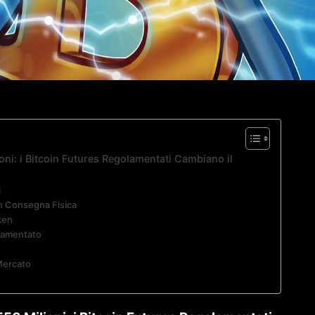
ni: i Bitcoin Futures Regolamentati Cambiano il
i
on Consegna Fisica
aken
olamentato
Mercato