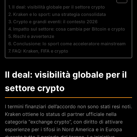
Il deal: visibilità globale per il settore crypto
Kraken e lo sport: una strategia consolidata
Crypto e grandi eventi: il contesto 2026
Impatto sul settore: cosa cambia per Bitcoin e crypto
Rischi e avvertenze
Conclusione: lo sport come acceleratore mainstream
FAQ: Kraken, FIFA e crypto
Il deal: visibilità globale per il
settore crypto
I termini finanziari dell’accordo non sono stati resi noti.
Kraken ottiene lo status di partner ufficiale nella
categoria “exchange crypto”, con diritto di attivare
esperienze per i tifosi in Nord America e in Europa
durante tutto il periodo del torneo. Le iniziative