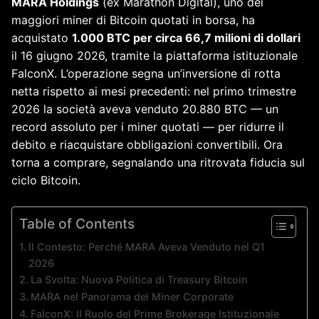
MARA Holdings
(ex Marathon Digital), uno dei
maggiori miner di Bitcoin quotati in borsa, ha
acquistato
1.000 BTC per circa 66,7 milioni di dollari
il 16 giugno 2026, tramite la piattaforma istituzionale
FalconX. L’operazione segna un’inversione di rotta
netta rispetto ai mesi precedenti: nel primo trimestre
2026 la società aveva venduto 20.880 BTC — un
record assoluto per i miner quotati — per ridurre il
debito e riacquistare obbligazioni convertibili. Ora
torna a comprare, segnalando una ritrovata fiducia sul
ciclo Bitcoin.
Table of Contents
Il Contesto: Perché MARA Aveva Venduto nel Q1
2026
La Svolta: Nuova Politica di Treasury Bitcoin
MARA nel Panorama dei Miner Corporate
FalconX: Il Ruolo del Prime Brokerage Istituzionale