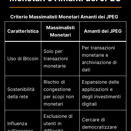
Criterio
Massimalisti Monetari
Amanti dei JPEG
Massimalisti
Caratteristica
Amanti dei JPEG
Monetari
Per transazioni
Solo per
monetarie e
Uso di Bitcoin
transazioni
archiviazione di
monetarie
dati
Rischio di
Espansione delle
Sostenibilità
congestione
applicazioni e
della rete
per scopi non
degli investimenti
monetari
digitali
Esclusione di
Cercare di
Influenza
utenti in
democratizzare
sull’accesso
difficoltà