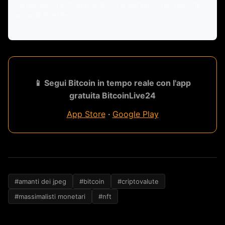
comportano rischi significativi. Fai sempre le tue ricerche
prima di investire.
📱 Segui Bitcoin in tempo reale con l'app
gratuita BitcoinLive24
App Store
·
Google Play
#amanti dei jpeg
#bitcoin
#criptovalute
#massimalisti monetari
#nft