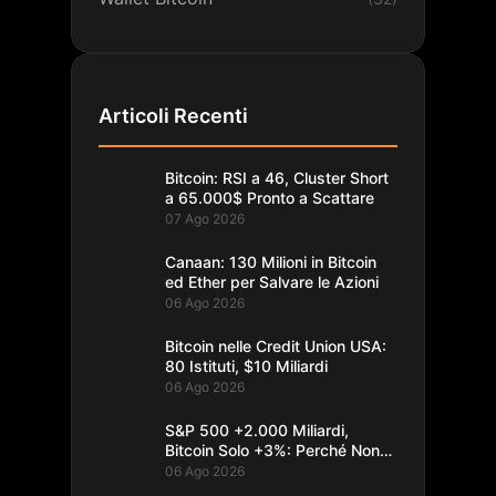
Articoli Recenti
Bitcoin: RSI a 46, Cluster Short
a 65.000$ Pronto a Scattare
07 Ago 2026
Canaan: 130 Milioni in Bitcoin
ed Ether per Salvare le Azioni
06 Ago 2026
Bitcoin nelle Credit Union USA:
80 Istituti, $10 Miliardi
06 Ago 2026
S&P 500 +2.000 Miliardi,
Bitcoin Solo +3%: Perché Non
Segue
06 Ago 2026