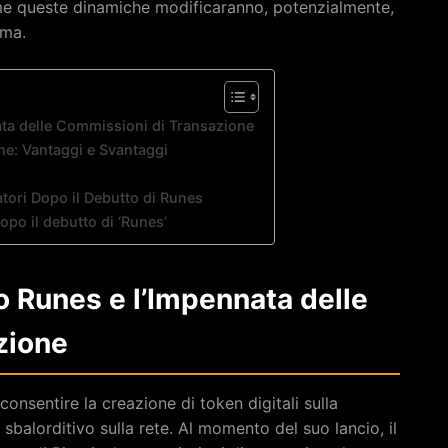
me queste dinamiche modificaranno, potenzialmente,
ema.
nata delle Commissioni di Transazione
ne: Vantaggi e Svantaggi
n
atori Dopo il Debutto di Runes
opo il debutto di ‘Runes’
lo Runes e l’Impennata delle
zione
onsentire la creazione di token digitali sulla
sbalorditivo sulla rete. Al momento del suo lancio, il