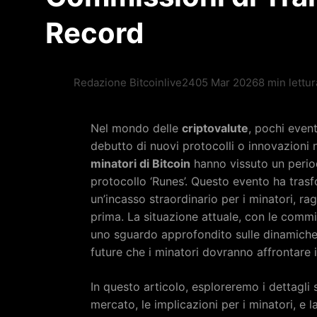
Record
Redazione Bitcoinlive24
05 Mar 2026
8 min lettur
Nel mondo delle
criptovalute
, pochi event
debutto di nuovi protocolli o innovazioni 
minatori di Bitcoin
hanno vissuto un period
protocollo ‘Runes’. Questo evento ha tras
un’incasso straordinario per i minatori, ra
prima. La situazione attuale, con le comm
uno sguardo approfondito sulle dinamiche 
future che i minatori dovranno affrontare 
In questo articolo, esploreremo i dettagli s
mercato, le implicazioni per i minatori, e 