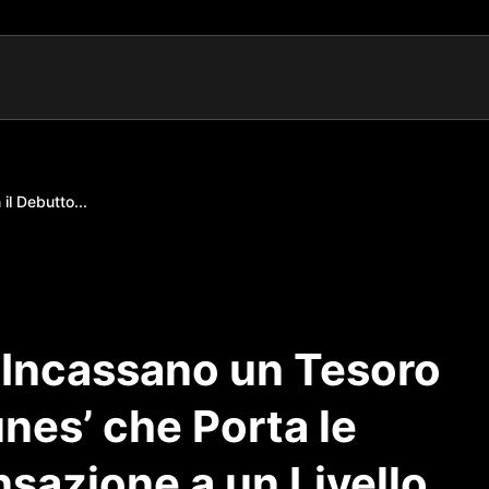
il Debutto...
in Incassano un Tesoro
unes’ che Porta le
sazione a un Livello