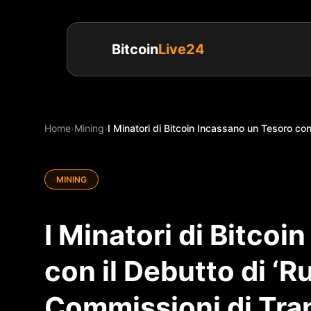
Bitcoin
Live24
Home
›
Mining
›
I Minatori di Bitcoin Incassano un Tesoro con 
MINING
I Minatori di Bitco
con il Debutto di ‘R
Commissioni di Tran