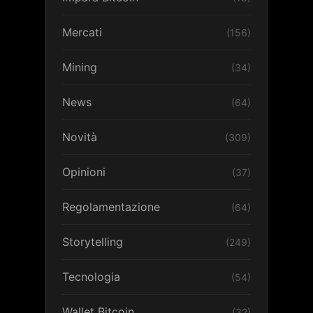
Mercati
(156)
Mining
(34)
News
(64)
Novità
(309)
Opinioni
(37)
Regolamentazione
(64)
Storytelling
(249)
Tecnologia
(54)
Wallet Bitcoin
(32)