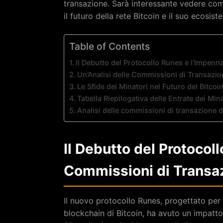
transazione. Sarà interessante vedere co
il futuro della rete Bitcoin e il suo ecosist
Table of Contents
Il Debutto del Protocollo Runes e l’Impen
Un’Analisi delle Commissioni di Transazio
Le Sfide dei Minatori nel Futuro del Bitcoi
Tabella Riepilogativa delle Entrate dei Min
Analisi delle commissioni di transazione d
Il Debutto del Protocol
Commissioni di Transa
Il nuovo protocollo Runes, progettato per c
blockchain di Bitcoin, ha avuto un impatto 