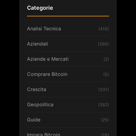
Categorie
Analisi Tecnica
(416)
Aziendali
(390)
Aziende e Mercati
(2)
Comprare Bitcoin
(5)
Crescita
(331)
Geopolitica
(382)
Guide
(25)
Impara Bitcoin
(18)