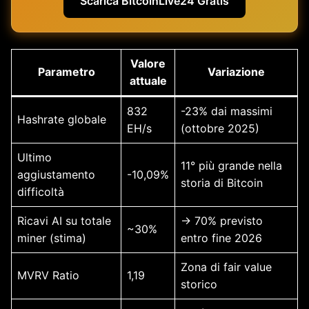
Scarica BitcoinLive24 Gratis
Valore
Parametro
Variazione
attuale
832
-23% dai massimi
Hashrate globale
EH/s
(ottobre 2025)
Ultimo
11° più grande nella
aggiustamento
-10,09%
storia di Bitcoin
difficoltà
Ricavi AI su totale
→ 70% previsto
~30%
miner (stima)
entro fine 2026
Zona di fair value
MVRV Ratio
1,19
storico