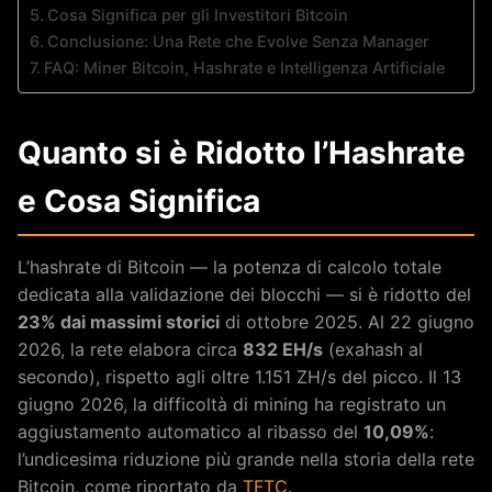
Cosa Significa per gli Investitori Bitcoin
Conclusione: Una Rete che Evolve Senza Manager
FAQ: Miner Bitcoin, Hashrate e Intelligenza Artificiale
Quanto si è Ridotto l’Hashrate
e Cosa Significa
L’hashrate di Bitcoin — la potenza di calcolo totale
dedicata alla validazione dei blocchi — si è ridotto del
23% dai massimi storici
di ottobre 2025. Al 22 giugno
2026, la rete elabora circa
832 EH/s
(exahash al
secondo), rispetto agli oltre 1.151 ZH/s del picco. Il 13
giugno 2026, la difficoltà di mining ha registrato un
aggiustamento automatico al ribasso del
10,09%
:
l’undicesima riduzione più grande nella storia della rete
Bitcoin, come riportato da
TFTC
.