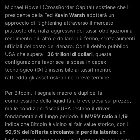
Michael Howell (CrossBorder Capital) sostiene che il
presidente della Fed
Kevin Warsh
adotterà un
approccio di “tightening attraverso il mercato”
piuttosto che rialzi aggressivi dei tassi: obbligazioni a
rendimento più alto e dollaro più fermo, senza aumenti
ufficiali del costo del denaro. Con il debito pubblico
USA che supera i
36 trilioni di dollari
, questa
configurazione favorisce la spesa in capex
tecnologico (l’AI è insensibile ai tassi) mentre
raffredda gli asset risk-on nel breve termine.
Per Bitcoin, il segnale macro è duplice: la
compressione della liquidità a breve pesa sul prezzo,
ma le condizioni fiscali USA restano il driver
fondamentale di lungo periodo. Il
MVRV ratio a 1,19
indica che Bitcoin è vicino al fair value storico, con il
50,5% dell’offerta circolante in perdita latente
: un
livello spesso associato a fasi di accumulo pre-rialzo