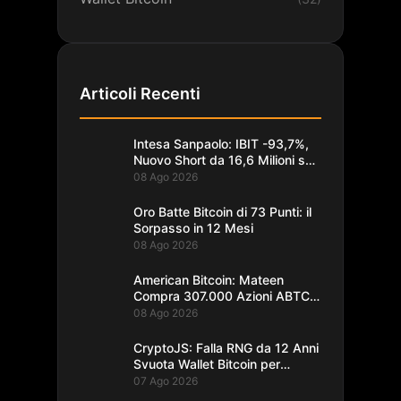
Articoli Recenti
Intesa Sanpaolo: IBIT -93,7%,
Nuovo Short da 16,6 Milioni su
Bitcoin
08 Ago 2026
Oro Batte Bitcoin di 73 Punti: il
Sorpasso in 12 Mesi
08 Ago 2026
American Bitcoin: Mateen
Compra 307.000 Azioni ABTC
per 1,93M$
08 Ago 2026
CryptoJS: Falla RNG da 12 Anni
Svuota Wallet Bitcoin per
$5,7M
07 Ago 2026