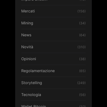
Mercati
(156)
Mining
(34)
News
(64)
Novità
(310)
Opinioni
(38)
Regolamentazione
(65)
Storytelling
(249)
Tecnologia
(56)
Wallet Bitcoin
(32)