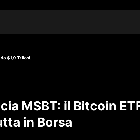
 $1,9 Trilioni...
ia MSBT: il Bitcoin ET
utta in Borsa