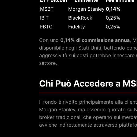
ETF Bitcoin
Emittente
Fee annuale
MSBT
Morgan Stanley
0,14%
IBIT
BlackRock
0,25%
FBTC
Fidelity
0,25%
Con uno
0,14% di commissione annua
, M
disponibile negli Stati Uniti, battendo co
aggressività sui costi potrebbe innescare 
settore.
Chi Può Accedere a M
Il fondo è rivolto principalmente alla clien
Morgan Stanley, ma essendo quotato su N
broker tradizionali che operano sul mercato
avviene indirettamente attraverso piatta