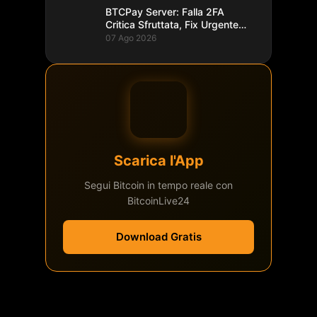
BTCPay Server: Falla 2FA
Critica Sfruttata, Fix Urgente
alla 2.4.2
07 Ago 2026
Scarica l'App
Segui Bitcoin in tempo reale con
BitcoinLive24
Download Gratis