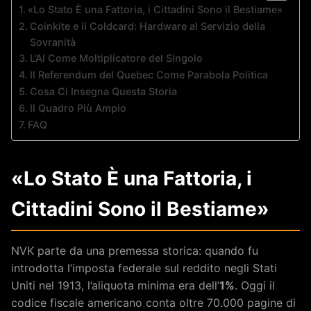
«Lo Stato È una Fattoria, i Cittadini Sono il Bestiame»
Coinkite e il Coldcard: Hardware al Servizio della
Sovranità
L’AI Come Moltiplicatore del Singolo
Il Referendum del Quebec Come Parabola Politica
Cosa Ci Insegna Questa Storia
Il Quadro Più Ampio
FAQ
«Lo Stato È una Fattoria, i
Cittadini Sono il Bestiame»
NVK parte da una premessa storica: quando fu
introdotta l’imposta federale sul reddito negli Stati
Uniti nel 1913, l’aliquota minima era dell’
1%
. Oggi il
codice fiscale americano conta oltre 70.000 pagine di