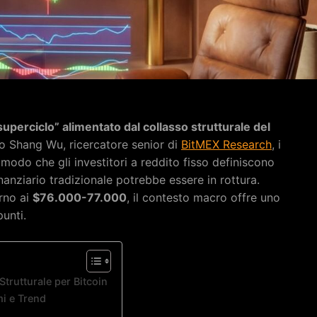
“superciclo” alimentato dal collasso strutturale del
 Shang Wu, ricercatore senior di
BitMEX Research
, i
n modo che gli investitori a reddito fisso definiscono
anziario tradizionale potrebbe essere in rottura.
rno ai
$76.000-77.000
, il contesto macro offre uno
unti.
Strutturale per Bitcoin
mi e Trend