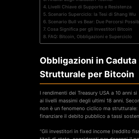
Livelli Chiave di Supporto e Resistenza
Scenario Superciclo: la Tesi di Shang Wu
Scenario Bull vs Bear: Due Percorsi Possibi
Cosa Significa per gli Investitori Bitcoin
FAQ: Bitcoin, Obbligazioni e Superciclo
Obbligazioni in Caduta
Strutturale per Bitcoin
I rendimenti dei Treasury USA a 10 anni si 
ai livelli massimi degli ultimi 18 anni. S
non è un fenomeno ciclico ma strutturale: 
finanziare il debito pubblico a tassi sosteni
“Gli investitori in fixed income (reddito fi
titoli di stato, considerati per decenni il