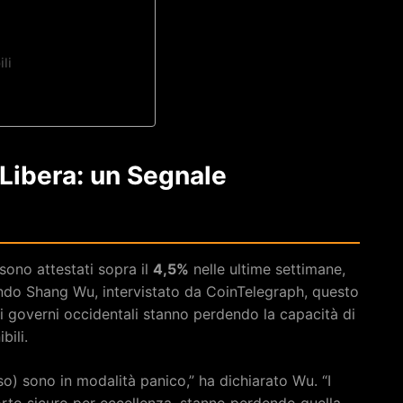
li
 Libera: un Segnale
sono attestati sopra il
4,5%
nelle ultime settimane,
econdo Shang Wu, intervistato da CoinTelegraph, questo
i governi occidentali stanno perdendo la capacità di
bili.
sso) sono in modalità panico,” ha dichiarato Wu. “I
 porto sicuro per eccellenza, stanno perdendo quella