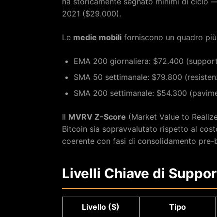
ha storicamente segnato minimi di ciclo 
2021 ($29.000).
Le
medie mobili
forniscono un quadro più 
EMA 200 giornaliera: $72.400 (suppor
SMA 50 settimanale: $79.800 (resiste
SMA 200 settimanale: $54.300 (pavime
Il
MVRV Z-Score
(Market Value to Realiz
Bitcoin sia sopravvalutato rispetto al cost
coerente con fasi di consolidamento pre-b
Livelli Chiave di Suppo
Livello ($)
Tipo