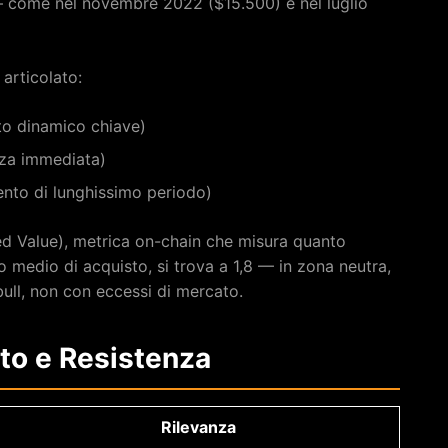
— come nel novembre 2022 ($15.500) e nel luglio
articolato:
to dinamico chiave)
nza immediata)
nto di lunghissimo periodo)
ed Value), metrica on-chain che misura quanto
o medio di acquisto, si trova a 1,8 — in zona neutra,
ull, non con eccessi di mercato.
rto e Resistenza
Rilevanza