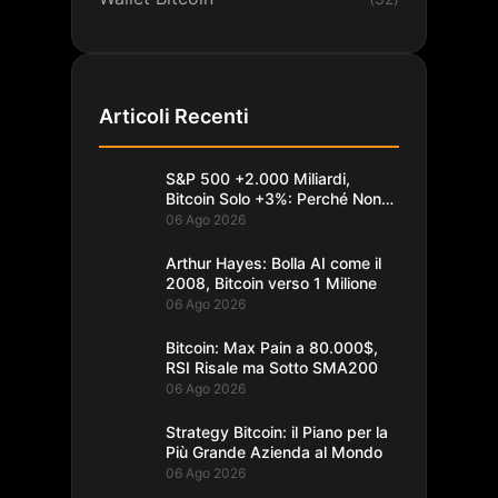
Articoli Recenti
S&P 500 +2.000 Miliardi,
Bitcoin Solo +3%: Perché Non
Segue
06 Ago 2026
Arthur Hayes: Bolla AI come il
2008, Bitcoin verso 1 Milione
06 Ago 2026
Bitcoin: Max Pain a 80.000$,
RSI Risale ma Sotto SMA200
06 Ago 2026
Strategy Bitcoin: il Piano per la
Più Grande Azienda al Mondo
06 Ago 2026