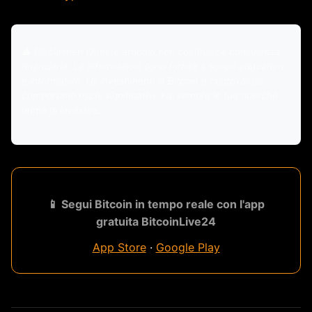
⚠️ Disclaimer: Questo articolo non costituisce consulenza
finanziaria. Le informazioni sono fornite a scopo educativo
e informativo. Gli investimenti in Bitcoin e criptovalute
comportano rischi significativi. Fai sempre le tue ricerche
prima di investire.
📱 Segui Bitcoin in tempo reale con l'app
gratuita BitcoinLive24
App Store
·
Google Play