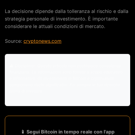
La decisione dipende dalla tolleranza al rischio e dalla
strategia personale di investimento. È importante
considerare le attuali condizioni di mercato.
Source:
cryptonews.com
⚠️ Disclaimer: Questo articolo non costituisce consulenza
finanziaria. Le informazioni sono fornite a scopo educativo
e informativo. Gli investimenti in Bitcoin e criptovalute
comportano rischi significativi. Fai sempre le tue ricerche
prima di investire.
📱 Segui Bitcoin in tempo reale con l'app