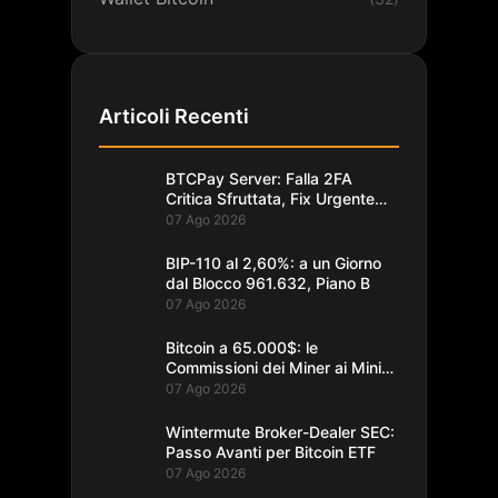
Articoli Recenti
BTCPay Server: Falla 2FA
Critica Sfruttata, Fix Urgente
alla 2.4.2
07 Ago 2026
BIP-110 al 2,60%: a un Giorno
dal Blocco 961.632, Piano B
07 Ago 2026
Bitcoin a 65.000$: le
Commissioni dei Miner ai Minimi
da un Decennio
07 Ago 2026
Wintermute Broker-Dealer SEC:
Passo Avanti per Bitcoin ETF
07 Ago 2026