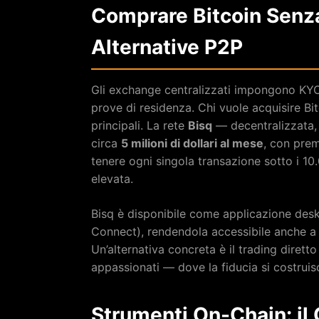
Comprare Bitcoin Senza
Alternative P2P
Gli exchange centralizzati impongono KYC 
prove di residenza. Chi vuole acquisire Bi
principali. La rete
Bisq
— decentralizzata,
circa
5 milioni di dollari al mese
, con prem
tenere ogni singola transazione sotto i 10
elevata.
Bisq è disponibile come applicazione deskt
Connect), rendendola accessibile anche a c
Un’alternativa concreta è il trading dirett
appassionati — dove la fiducia si costruisc
Strumenti On-Chain: il 