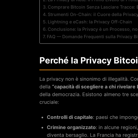
Comprare Bitcoin Senza Lasciare Tracce: B
Strumenti On-Chain: il Cuore della Privacy
Lightning e eCash: la Privacy Off-Chain
Conclusione: la Privacy è un Processo, n
FAQ — Domande Frequenti sulla Privacy Bi
Perché la Privacy Bitcoi
La privacy non è sinonimo di illegalità. Co
della
“capacità di scegliere a chi rivelare
della democrazia. Esistono almeno tre scena
cruciale:
Controlli di capitale
: paesi che impongon
Crimine organizzato
: in alcune region
diventa bersaglio. La Francia ha regis