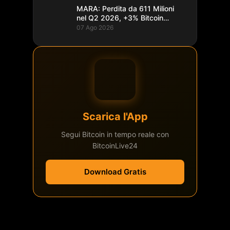
MARA: Perdita da 611 Milioni
nel Q2 2026, +3% Bitcoin
Minati
07 Ago 2026
Scarica l'App
Segui Bitcoin in tempo reale con
BitcoinLive24
Download Gratis