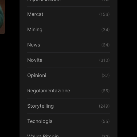
Mercati
(156)
Mining
(34)
News
(64)
Novità
(310)
Opinioni
(37)
Regolamentazione
(65)
Storytelling
(249)
Tecnologia
(55)
Wallet Bitcoin
(32)