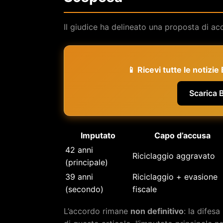
Il giudice ha delineato una proposta di a
📱 Ricevi tutte le notizi
Scarica 
Imputato
Capo d’accusa
42 anni
Riciclaggio aggravato
(principale)
39 anni
Riciclaggio + evasione
(secondo)
fiscale
L’accordo rimane
non definitivo
: la difes