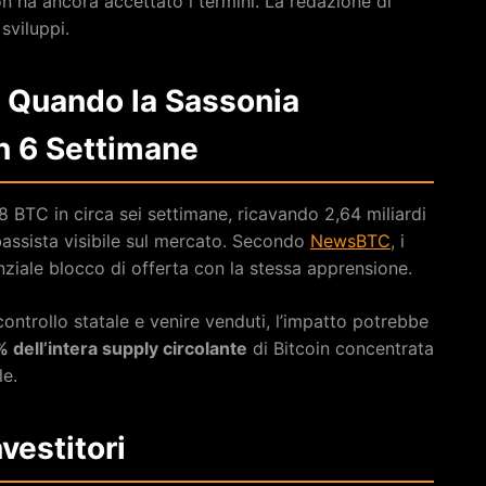
on ha ancora accettato i termini. La redazione di
sviluppi.
: Quando la Sassonia
n 6 Settimane
8 BTC in circa sei settimane, ricavando 2,64 miliardi
bassista visibile sul mercato. Secondo
NewsBTC
, i
iale blocco di offerta con la stessa apprensione.
ntrollo statale e venire venduti, l’impatto potrebbe
 dell’intera supply circolante
di Bitcoin concentrata
le.
nvestitori