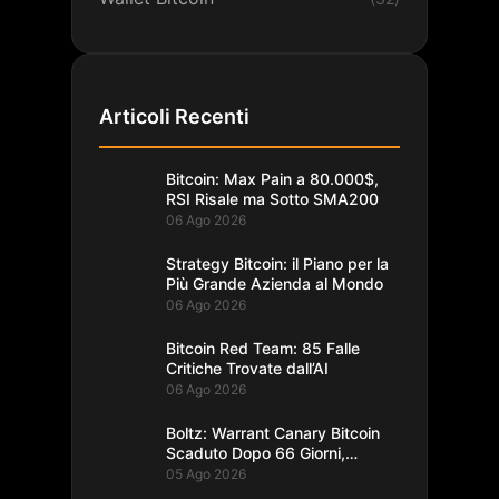
Articoli Recenti
Bitcoin: Max Pain a 80.000$,
RSI Risale ma Sotto SMA200
06 Ago 2026
Strategy Bitcoin: il Piano per la
Più Grande Azienda al Mondo
06 Ago 2026
Bitcoin Red Team: 85 Falle
Critiche Trovate dall’AI
06 Ago 2026
Boltz: Warrant Canary Bitcoin
Scaduto Dopo 66 Giorni,
Record
05 Ago 2026