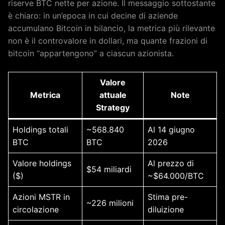
riserve BTC nette per azione. Il messaggio sottostante
è chiaro: in un’epoca in cui decine di aziende
accumulano Bitcoin in bilancio, la metrica più rilevante
non è il controvalore in dollari, ma quante frazioni di
bitcoin “appartengono” a ciascun azionista.
Valore
Metrica
attuale
Note
Strategy
Holdings totali
~568.840
Al 14 giugno
BTC
BTC
2026
Valore holdings
Al prezzo di
$54 miliardi
($)
~$64.000/BTC
Azioni MSTR in
Stima pre-
~226 milioni
circolazione
diluizione