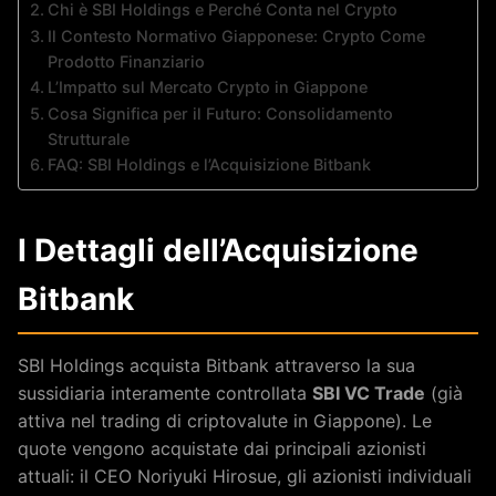
Chi è SBI Holdings e Perché Conta nel Crypto
Il Contesto Normativo Giapponese: Crypto Come
Prodotto Finanziario
L’Impatto sul Mercato Crypto in Giappone
Cosa Significa per il Futuro: Consolidamento
Strutturale
FAQ: SBI Holdings e l’Acquisizione Bitbank
I Dettagli dell’Acquisizione
Bitbank
SBI Holdings acquista Bitbank attraverso la sua
sussidiaria interamente controllata
SBI VC Trade
(già
attiva nel trading di criptovalute in Giappone). Le
quote vengono acquistate dai principali azionisti
attuali: il CEO Noriyuki Hirosue, gli azionisti individuali