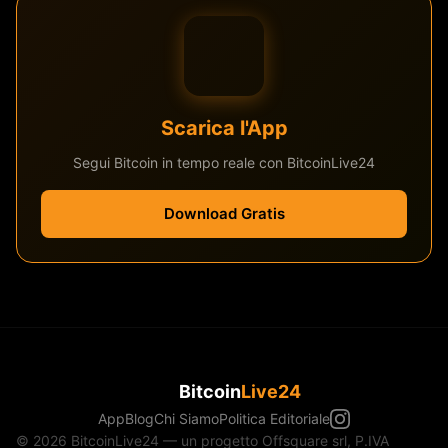
Scarica l'App
Segui Bitcoin in tempo reale con BitcoinLive24
Download Gratis
Bitcoin
Live24
App
Blog
Chi Siamo
Politica Editoriale
© 2026 BitcoinLive24 — un progetto Offsquare srl, P.IVA