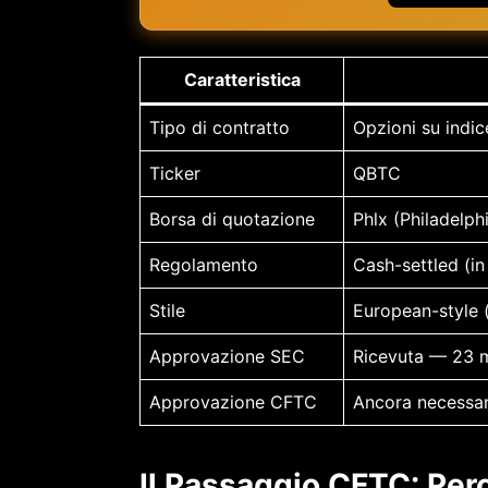
Caratteristica
Tipo di contratto
Opzioni su indic
Ticker
QBTC
Borsa di quotazione
Phlx (Philadelp
Regolamento
Cash-settled (in
Stile
European-style 
Approvazione SEC
Ricevuta — 23 
Approvazione CFTC
Ancora necessar
Il Passaggio CFTC: Pe