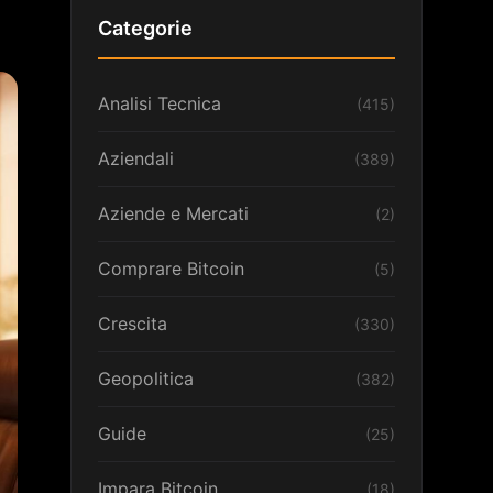
Categorie
Analisi Tecnica
(415)
Aziendali
(389)
Aziende e Mercati
(2)
Comprare Bitcoin
(5)
Crescita
(330)
Geopolitica
(382)
Guide
(25)
Impara Bitcoin
(18)