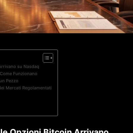
n Arrivano su Nasdaq
 e Come Funzionano
 un Pezzo
dei Mercati Regolamentati
 le Opzioni Bitcoin Arrivano