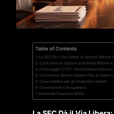
Table of Contents
La SEC Dà il Via Libera: le Opzioni Bitcoi
Cosa Sono le Opzioni sull’Indice Bitcoin
Il Passaggio CFTC: Perché Manca Ancora
Il Contesto: Bitcoin Sempre Più al Centro 
Cosa Cambia per gli Investitori Italiani
Conclusione e Prospettive
Domande Frequenti (FAQ)
La SEC Dà il Via Libera: