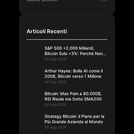
Articoli Recenti
S&P 500 +2.000 Miliardi,
Bitcoin Solo +3%: Perché Non
Segue
06 Ago 2026
Arthur Hayes: Bolla AI come il
2008, Bitcoin verso 1 Milione
06 Ago 2026
Bitcoin: Max Pain a 80.000$,
RSI Risale ma Sotto SMA200
06 Ago 2026
Strategy Bitcoin: il Piano per la
Più Grande Azienda al Mondo
06 Ago 2026