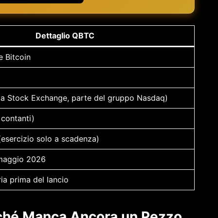
Dettaglio QBTC
e Bitcoin
hia Stock Exchange, parte del gruppo Nasdaq)
 contanti)
(esercizio solo a scadenza)
maggio 2026
ia prima del lancio
rché Manca Ancora un Pezzo