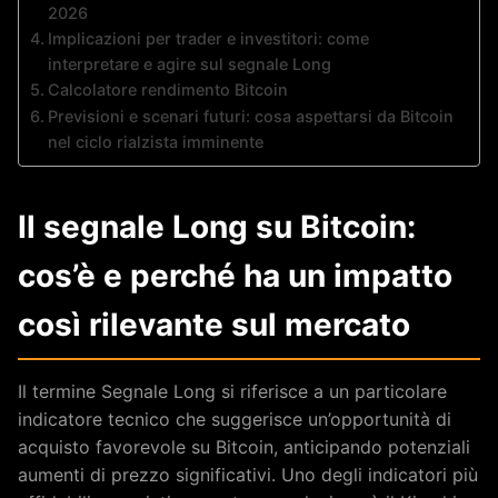
2026
Implicazioni per trader e investitori: come
interpretare e agire sul segnale Long
Calcolatore rendimento Bitcoin
Previsioni e scenari futuri: cosa aspettarsi da Bitcoin
nel ciclo rialzista imminente
Il segnale Long su Bitcoin:
cos’è e perché ha un impatto
così rilevante sul mercato
Il termine Segnale Long si riferisce a un particolare
indicatore tecnico che suggerisce un’opportunità di
acquisto favorevole su Bitcoin, anticipando potenziali
aumenti di prezzo significativi. Uno degli indicatori più