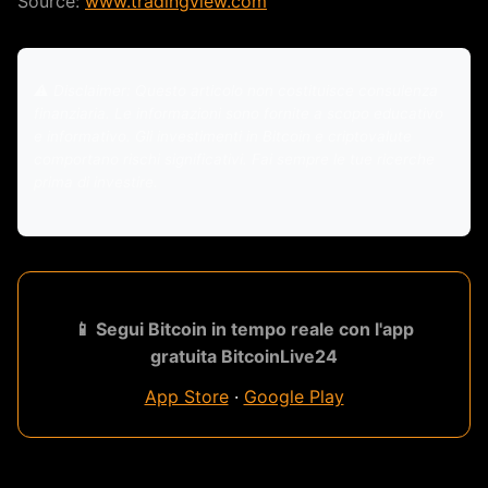
Source:
www.tradingview.com
⚠️ Disclaimer: Questo articolo non costituisce consulenza
finanziaria. Le informazioni sono fornite a scopo educativo
e informativo. Gli investimenti in Bitcoin e criptovalute
comportano rischi significativi. Fai sempre le tue ricerche
prima di investire.
📱 Segui Bitcoin in tempo reale con l'app
gratuita BitcoinLive24
App Store
·
Google Play