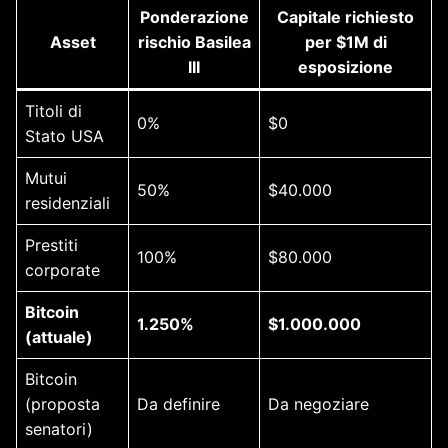
Ponderazione
Capitale richiesto
Asset
rischio Basilea
per $1M di
III
esposizione
Titoli di
0%
$0
Stato USA
Mutui
50%
$40.000
residenziali
Prestiti
100%
$80.000
corporate
Bitcoin
1.250%
$1.000.000
(attuale)
Bitcoin
(proposta
Da definire
Da negoziare
senatori)