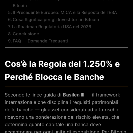
Bitcoin
Il Precedente Europeo: MiCA e la Risposta dell’EBA
Cosa Significa per gli Investitori in Bitcoin
La Roadmap Regolatoria USA nel 2026
Conclusione
FAQ — Domande Frequenti
Cos’è la Regola del 1.250% e
Perché Blocca le Banche
Secondo le linee guida di
Basilea III
— il framework
internazionale che disciplina i requisiti patrimoniali
delle banche — gli asset considerati ad alto rischio
ricevono una ponderazione del rischio elevata, che
determina quanto capitale una banca deve
accantonare per ogni unità di esposizione. Per Bitcoin