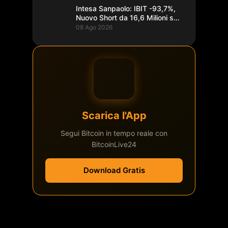
Intesa Sanpaolo: IBIT -93,7%,
Nuovo Short da 16,6 Milioni su
Bitcoin
08 Ago 2026
Scarica l'App
Segui Bitcoin in tempo reale con
BitcoinLive24
Download Gratis