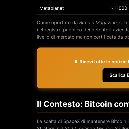
Metaplanet
~11.000
Come riportato da
Bitcoin Magazine
, si 
nel registro pubblico dei detentori aziendal
livello di mercato ma non certificata da ob
📱 Ricevi tutte le notizi
Scarica 
Il Contesto: Bitcoin co
La scelta di SpaceX di mantenere Bitcoin in
Strategy nel 2020, quando Michael Saylor 