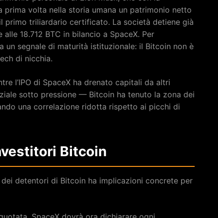
a prima volta nella storia umana un patrimonio netto
l primo triliardario certificato. La società detiene già
re alle 18.712 BTC in bilancio a SpaceX. Per
un segnale di maturità istituzionale: il Bitcoin non è
ech di nicchia.
tre l’IPO di SpaceX ha drenato capitali da altri
aziale sotto pressione — Bitcoin ha tenuto la zona dei
ndo una correlazione ridotta rispetto ai picchi di
nvestitori Bitcoin
 dei detentori di Bitcoin ha implicazioni concrete per
 quotata, SpaceX dovrà ora dichiarare ogni