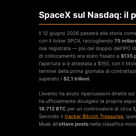
SpaceX sul Nasdaq: il p
Il 12 giugno 2026 passerà alla storia come 
con il ticker SPCX, raccogliendo
75 miliard
mai registrata — più del doppio dell’IPO d
di collocamento era stato fissato a
$135 
l’apertura si è attestata a $150, con il tit
termine della prima giornata di contrattaz
superato i
$2,1 trilioni
.
L’evento ha avuto ripercussioni dirette s
ha ufficialmente divulgato la propria esp
18.712 BTC
per un controvalore di circa
1
Secondo il
tracker Bitcoin Treasuries
, que
Musk all’
ottavo posto
nella classifica mond