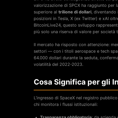
valorizzazione di SPCX ha raggiunto per l
superiore al
trilione di dollari
, diventando i
posizioni in Tesla, X (ex Twitter) e xAI olt
BitcoinLive24, questo sviluppo rappresenta 
più solo una riserva di valore per società t
Il mercato ha risposto con attenzione: men
settori — con i titoli aerospace e tech sp
64.000 dollari durante la seduta, conferma
volatilità del 2022-2023.
Cosa Significa per gli I
L’ingresso di SpaceX nel registro pubblico
chi monitora i flussi istituzionali:
Trasparenza obbligatoria
: da azienda