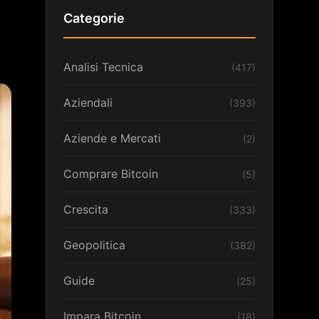
Categorie
Analisi Tecnica
(417)
Aziendali
(393)
Aziende e Mercati
(2)
Comprare Bitcoin
(5)
Crescita
(333)
Geopolitica
(382)
Guide
(25)
Impara Bitcoin
(18)