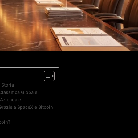
 Storia
Classifica Globale
 Aziendale
 Grazie a SpaceX e Bitcoin
coin?