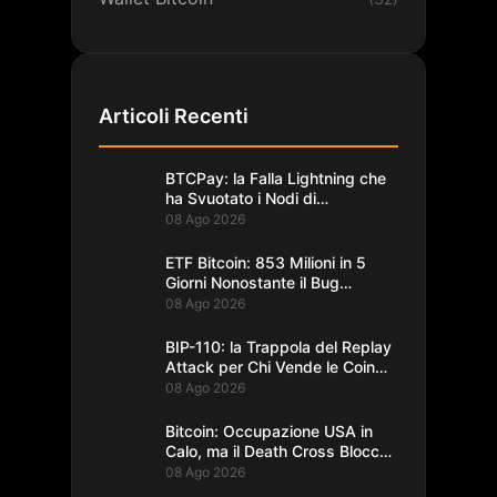
Articoli Recenti
BTCPay: la Falla Lightning che
ha Svuotato i Nodi di
Foundation
08 Ago 2026
ETF Bitcoin: 853 Milioni in 5
Giorni Nonostante il Bug
Coldcard
08 Ago 2026
BIP-110: la Trappola del Replay
Attack per Chi Vende le Coin
del Fork
08 Ago 2026
Bitcoin: Occupazione USA in
Calo, ma il Death Cross Blocca
il Rally
08 Ago 2026