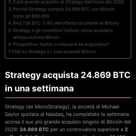
Il più grande acquisto di Strategy dall’inizio del 2026
Perché Strategy compra 24.869 BTC con Bitcoin
sotto gli $80.000
843.738 BTC: il 4% dell’offerta circolante di Bitcoin
Strategy e gli investitori italiani: come accedere
all’esposizione Bitcoin
Prospettive: Saylor continuerà ad acquistare?
FAQ su Strategy e i suoi acquisti Bitcoin
Strategy acquista 24.869 BTC
in una settimana
Strategy (ex MicroStrategy), la società di Michael
Saylor quotata al Nasdaq, ha completato la settimana
scorsa il suo più grande acquisto singolo di Bitcoin del
2026:
24.869 BTC
per un controvalore superiore a
2