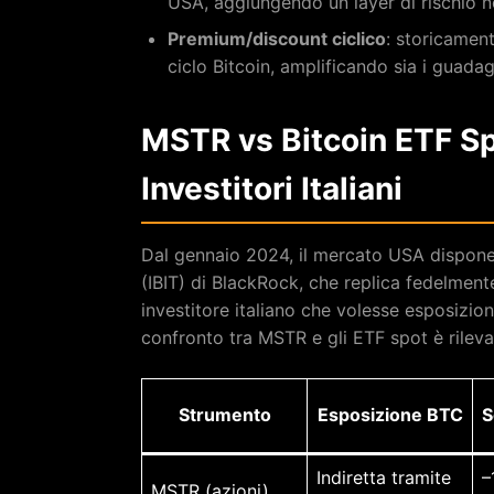
USA, aggiungendo un layer di rischio n
Premium/discount ciclico
: storicament
ciclo Bitcoin, amplificando sia i guadag
MSTR vs Bitcoin ETF Sp
Investitori Italiani
Dal gennaio 2024, il mercato USA dispone 
(IBIT) di BlackRock, che replica fedelmen
investitore italiano che volesse esposizion
confronto tra MSTR e gli ETF spot è rileva
Strumento
Esposizione BTC
S
Indiretta tramite
–
MSTR (azioni)