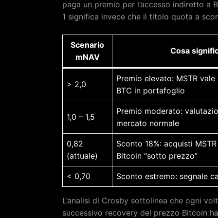
paga un premio per l’accesso indiretto a B
1 significa invece che il titolo quota a sco
Scenario
Cosa signifi
mNAV
Premio elevato: MSTR vale 
> 2,0
BTC in portafoglio
Premio moderato: valutazion
1,0 – 1,5
mercato normale
0,82
Sconto 18%: acquisti MSTR
(attuale)
Bitcoin “sotto prezzo”
< 0,70
Sconto estremo: segnale ca
L’analisi di Crosby sottolinea che ogni vol
successivo recovery del prezzo Bitcoin ha g