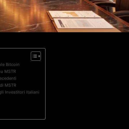
le Bitcoin
 su MSTR
ecedenti
i di MSTR
 Investitori Italiani