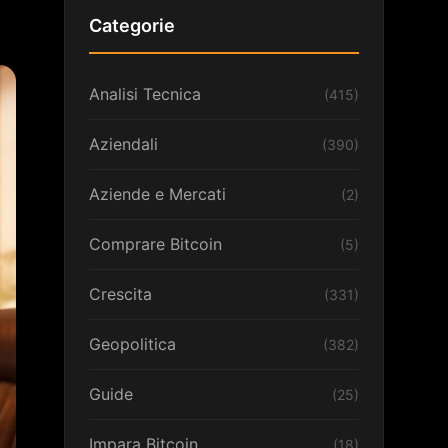
Categorie
Analisi Tecnica
(415)
Aziendali
(390)
Aziende e Mercati
(2)
Comprare Bitcoin
(5)
Crescita
(331)
Geopolitica
(382)
Guide
(25)
Impara Bitcoin
(18)