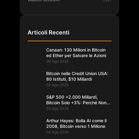
Articoli Recenti
Canaan: 130 Milioni in Bitcoin
ed Ether per Salvare le Azioni
06 Ago 2026
Bitcoin nelle Credit Union USA:
80 Istituti, $10 Miliardi
06 Ago 2026
S&P 500 +2.000 Miliardi,
Bitcoin Solo +3%: Perché Non
Segue
06 Ago 2026
Arthur Hayes: Bolla AI come il
2008, Bitcoin verso 1 Milione
06 Ago 2026