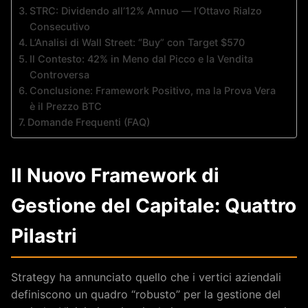
STRC: Dividendo all’12% Annuo — l’Ottavo Rialzo
Consecutivo
L’Analisi di Wall Street: “Buy” con Target $570
Il Contesto: 42% in Meno dal Picco e la Vendita
Controversa
Conclusione: Framework Positivo, ma la Prova Vera
è il Prezzo BTC
Domande Frequenti (FAQ)
Il Nuovo Framework di
Gestione del Capitale: Quattro
Pilastri
Strategy ha annunciato quello che i vertici aziendali
definiscono un quadro “robusto” per la gestione del