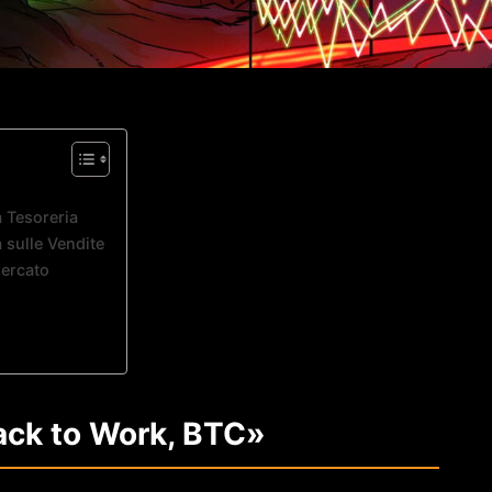
a Tesoreria
 sulle Vendite
Mercato
Back to Work, BTC»