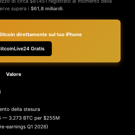
rezzo di circa $81.451 registrato al momento della
serve supera i
$61,8 miliardi
.
e Bitcoin direttamente sul tuo iPhone
BitcoinLive24 Gratis
Valore
i
nto della stesura
26 — 3.273 BTC per $255M
pre-earnings Q1 2026)