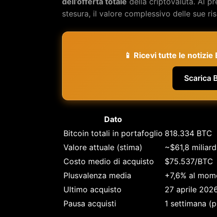
dell’offerta totale
della criptovaluta. Al p
stesura, il valore complessivo delle sue ri
📱 Ricevi tutte le notizi
Scarica 
Dato
Bitcoin totali in portafoglio
818.334 BTC
Valore attuale (stima)
~$61,8 miliard
Costo medio di acquisto
$75.537/BTC
Plusvalenza media
+7,6% al mome
Ultimo acquisto
27 aprile 20
Pausa acquisti
1 settimana (