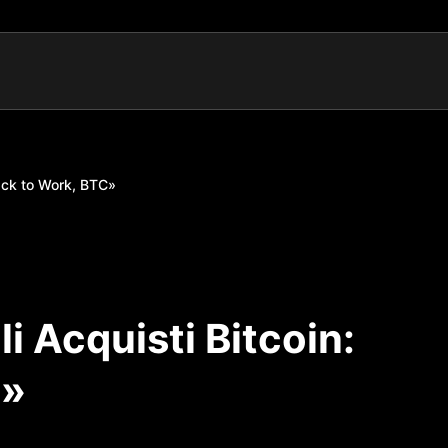
Back to Work, BTC»
i Acquisti Bitcoin:
C»