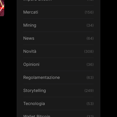
Mercati
(156)
Mining
(34)
News
(64)
Novità
(308)
Opinioni
(36)
Regolamentazione
(63)
Storytelling
(249)
Tecnologia
(53)
Wallet Bitcoin
(32)