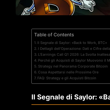
Table of Contents
Il Segnale di Saylor: «Back to Work, BTC»
I Dettagli dell’Operazione: Dati e Cifre dell
L’Earnings Call Q1 2026: La Svolta Inattesa
Perché gli Acquisti di Saylor Muovono il 
Strategy nel Panorama Corporate Bitcoin
Cosa Aspettarsi nelle Prossime Ore
FAQ: Strategy e gli Acquisti Bitcoin
Il Segnale di Saylor: «