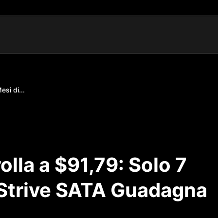
si di...
lla a $91,79: Solo 7
e Strive SATA Guadagna