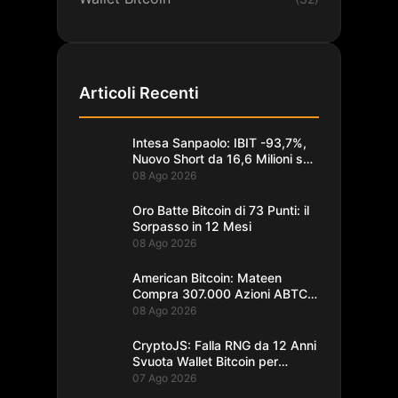
Articoli Recenti
Intesa Sanpaolo: IBIT -93,7%,
Nuovo Short da 16,6 Milioni su
Bitcoin
08 Ago 2026
Oro Batte Bitcoin di 73 Punti: il
Sorpasso in 12 Mesi
08 Ago 2026
American Bitcoin: Mateen
Compra 307.000 Azioni ABTC
per 1,93M$
08 Ago 2026
CryptoJS: Falla RNG da 12 Anni
Svuota Wallet Bitcoin per
$5,7M
07 Ago 2026