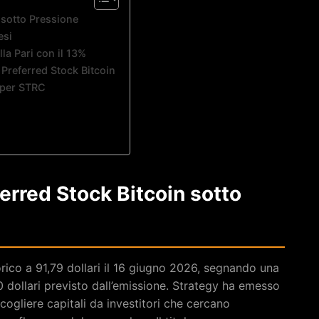
 sotto Pressione
esi
lla Pari con il 13%
 Preferred Stock Bitcoin
e per STRC
ferred Stock Bitcoin sotto
rico a 91,79 dollari il 16 giugno 2026, segnando una
0 dollari previsto dall’emissione. Strategy ha emesso
cogliere capitali da investitori che cercano