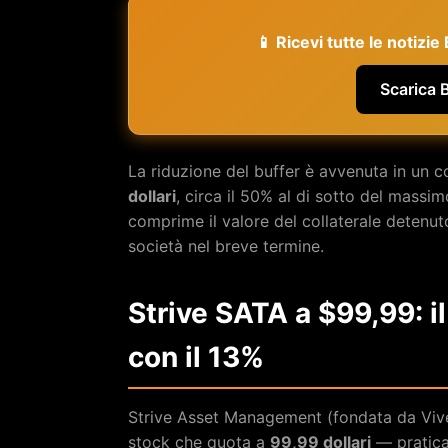
📱 Ricevi tutte le notizi
Scarica 
La riduzione del buffer è avvenuta in un c
dollari
, circa il 50% al di sotto del massi
comprime il valore del collaterale detenuto 
società nel breve termine.
Strive SATA a $99,99: il
con il 13%
Strive Asset Management (fondata da Viv
stock che quota a
99,99 dollari
— pratica