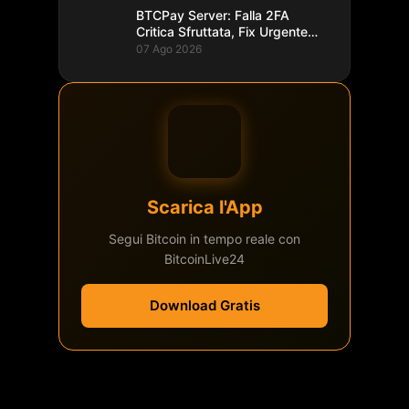
BTCPay Server: Falla 2FA
Critica Sfruttata, Fix Urgente
alla 2.4.2
07 Ago 2026
Scarica l'App
Segui Bitcoin in tempo reale con
BitcoinLive24
Download Gratis