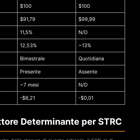
$100
$100
$91,79
$99,99
11,5%
N/D
12,53%
~13%
Bimestrale
Quotidiana
Presente
Assente
~7 mesi
N/D
-$8,21
-$0,01
Fattore Determinante per STRC