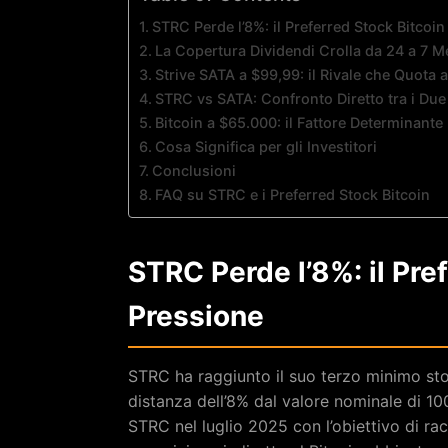
STRC Perde l’8%: il Preferred Stock Bitcoin
La Copertura Dividendi Crolla da 24 a 7 M
Strive SATA a $99,99: il Rivale che Quota a
STRC vs SATA: Confronto Diretto tra i Due
Bitcoin a $65.000: il Fattore Determinant
Cosa Significa per gli Investitori
Conclusioni
FAQ su STRC e i Preferred Stock Bitcoin
STRC Perde l’8%: il Pre
Pressione
STRC ha raggiunto il suo terzo minimo sto
distanza dell’8% dal valore nominale di 10
STRC nel luglio 2025 con l’obiettivo di rac