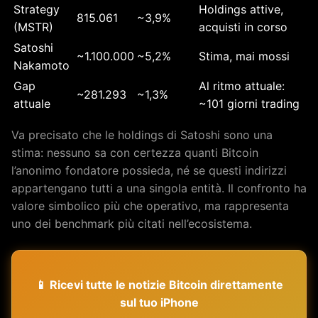
Strategy
Holdings attive,
815.061
~3,9%
(MSTR)
acquisti in corso
Satoshi
~1.100.000
~5,2%
Stima, mai mossi
Nakamoto
Gap
Al ritmo attuale:
~281.293
~1,3%
attuale
~101 giorni trading
Va precisato che le holdings di Satoshi sono una
stima: nessuno sa con certezza quanti Bitcoin
l’anonimo fondatore possieda, né se questi indirizzi
appartengano tutti a una singola entità. Il confronto ha
valore simbolico più che operativo, ma rappresenta
uno dei benchmark più citati nell’ecosistema.
📱 Ricevi tutte le notizie Bitcoin direttamente
sul tuo iPhone