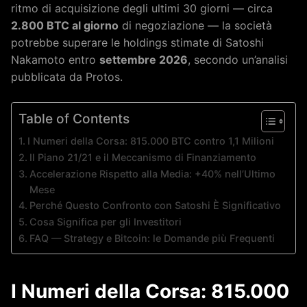
ritmo di acquisizione degli ultimi 30 giorni — circa
2.800 BTC al giorno
di negoziazione — la società
potrebbe superare le holdings stimate di Satoshi
Nakamoto entro
settembre 2026
, secondo un’analisi
pubblicata da Protos.
Table of Contents
I Numeri della Corsa: 815.000 BTC contro 1,1 Milioni
Il Piano 21/21 e il Meccanismo di Finanziamento
Accelerazione Rispetto alla Media: +40% nell’Ultimo
Mese
Perché Questo Confronto con Satoshi È Significativo
Cosa Significa per gli Investitori
FAQ — Strategy e Bitcoin: le Domande più Frequenti
I Numeri della Corsa: 815.000