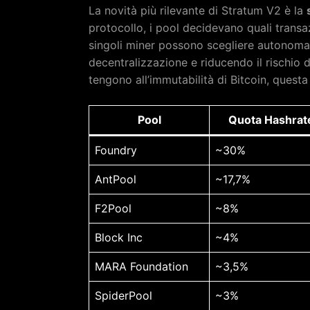
La novità più rilevante di Stratum V2 è la
protocollo, i pool decidevano quali transaz
singoli miner possono scegliere autonoma
decentralizzazione e riducendo il rischio di
tengono all’immutabilità di Bitcoin, questa
Pool
Quota Hashrat
Foundry
~30%
AntPool
~17,7%
F2Pool
~8%
Block Inc
~4%
MARA Foundation
~3,5%
SpiderPool
~3%