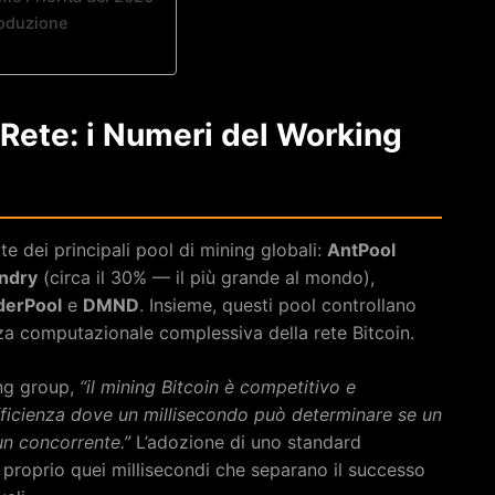
roduzione
a Rete: i Numeri del Working
e dei principali pool di mining globali:
AntPool
ndry
(circa il 30% — il più grande al mondo),
derPool
e
DMND
. Insieme, questi pool controllano
za computazionale complessiva della rete Bitcoin.
ing group,
“il mining Bitcoin è competitivo e
fficienza dove un millisecondo può determinare se un
un concorrente.”
L’adozione di uno standard
proprio quei millisecondi che separano il successo