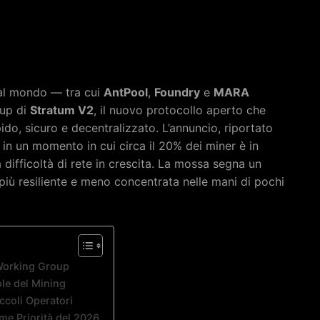
 al mondo — tra cui
AntPool
,
Foundry
e
MARA
oup di
Stratum V2
, il nuovo protocollo aperto che
pido, sicuro e decentralizzato. L’annuncio, riportato
in un momento in cui circa il 20% dei miner è in
a difficoltà di rete in crescita. La mossa segna un
 più resiliente e meno concentrata nelle mani di pochi
l Working Group
le del Mining
iccoli Operatori
me Priorità del 2026