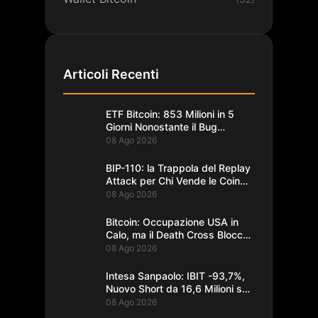
Articoli Recenti
ETF Bitcoin: 853 Milioni in 5
Giorni Nonostante il Bug
Coldcard
08 Ago 2026
BIP-110: la Trappola del Replay
Attack per Chi Vende le Coin
del Fork
08 Ago 2026
Bitcoin: Occupazione USA in
Calo, ma il Death Cross Blocca
il Rally
08 Ago 2026
Intesa Sanpaolo: IBIT -93,7%,
Nuovo Short da 16,6 Milioni su
Bitcoin
08 Ago 2026