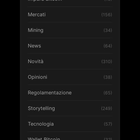
Mercati
(156)
Mining
(34)
News
(64)
Novità
(310)
Opinioni
(38)
Regolamentazione
(65)
Storytelling
(249)
Tecnologia
(57)
Wallet Bitcoin
(32)