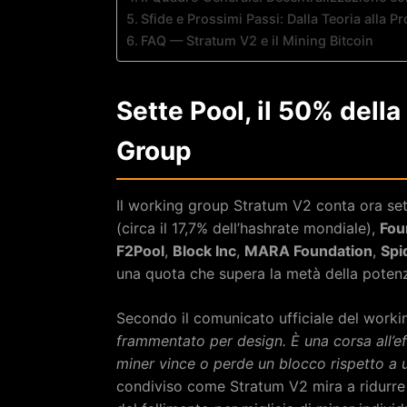
Sfide e Prossimi Passi: Dalla Teoria alla P
FAQ — Stratum V2 e il Mining Bitcoin
Sette Pool, il 50% dell
Group
Il working group Stratum V2 conta ora sett
(circa il 17,7% dell’hashrate mondiale),
Fou
F2Pool
,
Block Inc
,
MARA Foundation
,
Spi
una quota che supera la metà della poten
Secondo il comunicato ufficiale del work
frammentato per design. È una corsa all’e
miner vince o perde un blocco rispetto a 
condiviso come Stratum V2 mira a ridurre 