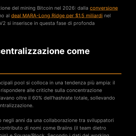
zione del mining Bitcoin nel 2026: dalla
conversione
no al
deal MARA-Long Ridge per $1,5 miliardi
nel
V2 si inserisce in questa fase di profonda
centralizzazione come
ipali pool si colloca in una tendenza più ampia: il
 rispondere alle critiche sulla concentrazione
avano oltre il 60% dell’hashrate totale, sollevando
ntralizzazione.
o negli anni da una collaborazione tra sviluppatori
contributo di nomi come Braiins (il team dietro
tcoin) e Square/Block. Secondo i dati del working