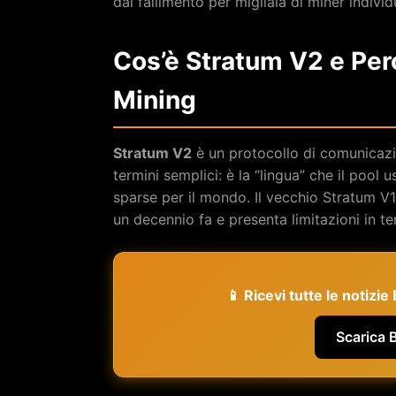
dal fallimento per migliaia di miner individu
Cos’è Stratum V2 e Per
Mining
Stratum V2
è un protocollo di comunicazio
termini semplici: è la “lingua” che il pool 
sparse per il mondo. Il vecchio Stratum V1,
un decennio fa e presenta limitazioni in ter
📱 Ricevi tutte le notizi
Scarica 