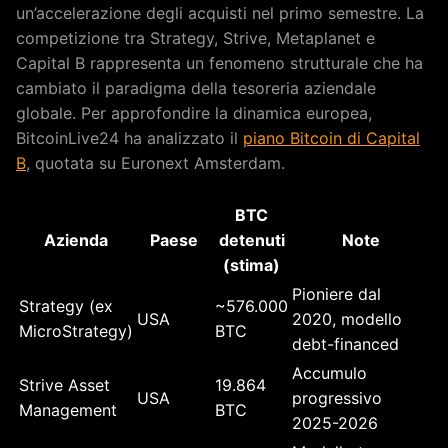
un’accelerazione degli acquisti nel primo semestre. La
competizione tra Strategy, Strive, Metaplanet e
Capital B rappresenta un fenomeno strutturale che ha
cambiato il paradigma della tesoreria aziendale
globale. Per approfondire la dinamica europea,
BitcoinLive24 ha analizzato il
piano Bitcoin di Capital
B
, quotata su Euronext Amsterdam.
BTC
Azienda
Paese
detenuti
Note
(stima)
Pioniere dal
Strategy (ex
~576.000
USA
2020, modello
MicroStrategy)
BTC
debt-financed
Accumulo
Strive Asset
19.864
USA
progressivo
Management
BTC
2025-2026