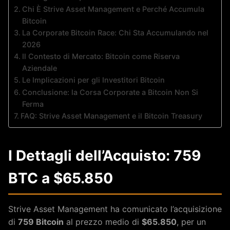
Chi È Strive Asset Management e Perché Accumula
Bitcoin
La Corporate Bitcoin Race: Chi Sta Accumulando nel
2026
Il Contesto di Mercato: Bitcoin come Riserva
Aziendale
Le Implicazioni per gli Investitori Bitcoin
Conclusione: la Corsa Corporate a Bitcoin Non Si
Ferma
FAQ: Strive Asset Management e il Bitcoin Treasury
I Dettagli dell’Acquisto: 759
BTC a $65.850
Strive Asset Management ha comunicato l’acquisizione
di
759 Bitcoin
al prezzo medio di
$65.850
, per un