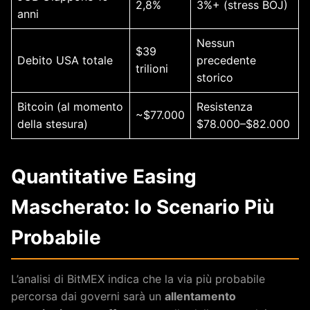
2,8%
3%+ (stress BOJ)
anni
Nessun
$39
Debito USA totale
precedente
trilioni
storico
Bitcoin (al momento
Resistenza
~$77.000
della stesura)
$78.000–$82.000
Quantitative Easing
Mascherato: lo Scenario Più
Probabile
L’analisi di BitMEX indica che la via più probabile
percorsa dai governi sarà un
allentamento