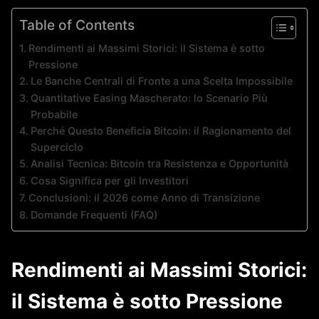
Table of Contents
Rendimenti ai Massimi Storici: il Sistema è sotto
Pressione
Le Banche Centrali di Fronte a una Scelta Impossibile
Quantitative Easing Mascherato: lo Scenario Più
Probabile
Perché Questo Beneficia Bitcoin: il Ragionamento del
Superciclo
Analisi Tecnica: Bitcoin tra Resistenza e Opportunità
Cosa Significa per gli Investitori
Conclusioni: il 2026 come Anno di Transizione
Domande Frequenti (FAQ)
Rendimenti ai Massimi Storici:
il Sistema è sotto Pressione