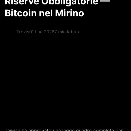
Riserve Obbligatorie —
Bitcoin nel Mirino
Trevis
01 Lug 2026
7 min lettura
Taiwan ha approvato una legge quadro completa per