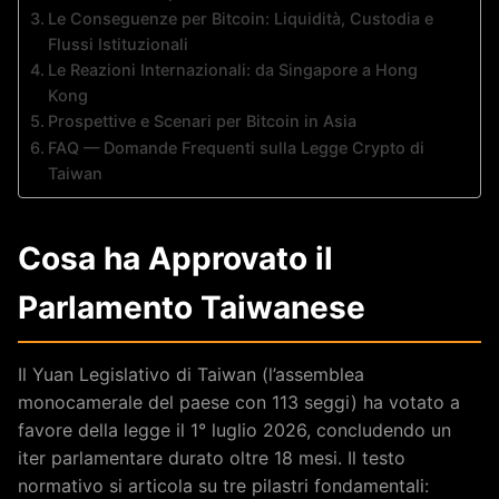
Le Conseguenze per Bitcoin: Liquidità, Custodia e
Flussi Istituzionali
Le Reazioni Internazionali: da Singapore a Hong
Kong
Prospettive e Scenari per Bitcoin in Asia
FAQ — Domande Frequenti sulla Legge Crypto di
Taiwan
Cosa ha Approvato il
Parlamento Taiwanese
Il Yuan Legislativo di Taiwan (l’assemblea
monocamerale del paese con 113 seggi) ha votato a
favore della legge il 1° luglio 2026, concludendo un
iter parlamentare durato oltre 18 mesi. Il testo
normativo si articola su tre pilastri fondamentali: