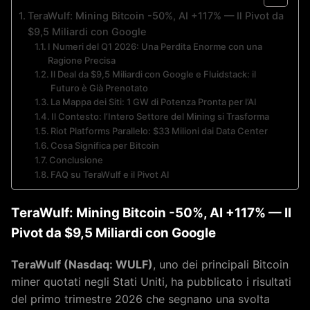
TeraWulf: Mining Bitcoin -50%, AI +117% — Il Pivot da
$9,5 Miliardi con Google
I Numeri del Q1 2026: Una Perdita Enorme con una
Ragione Precisa
Il Deal da $9,5 Miliardi con Google e Fluidstack: il
Futuro è Già Prenotato
La Mappa dei Siti: 1 GW di Potenza Pronta per l’AI
Il Contesto: l’Intero Settore del Mining si Trasforma
Riot Platforms Parallelo: $33 Milioni dai Data Center
Cosa Significa per Bitcoin
Conclusione
FAQ su TeraWulf e il Pivot AI
TeraWulf: Mining Bitcoin -50%, AI +117% — Il
Pivot da $9,5 Miliardi con Google
TeraWulf (Nasdaq: WULF)
, uno dei principali Bitcoin
miner quotati negli Stati Uniti, ha pubblicato i risultati
del primo trimestre 2026 che segnano una svolta