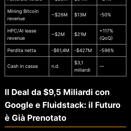
Mining Bitcoin
~$26M
$13M
-50%
revenue
HPC/AI lease
+117%
~$2M
$21M
revenue
(QoQ)
Perdita netta
-$61,4M
-$427M
-596%
$3,1
Cash in cassa
n.d.
—
miliardi
Il Deal da $9,5 Miliardi con
Google e Fluidstack: il Futuro
è Già Prenotato