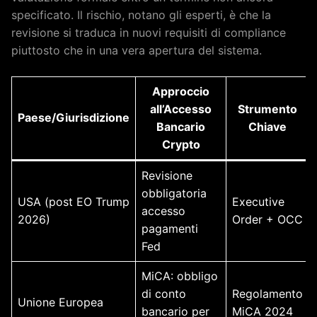
specificato. Il rischio, notano gli esperti, è che la
revisione si traduca in nuovi requisiti di compliance
piuttosto che in una vera apertura del sistema.
Approccio
all’Accesso
Strumento
Paese/Giurisdizione
Bancario
Chiave
Crypto
Revisione
obbligatoria
USA (post EO Trump
Executive
accesso
2026)
Order + OCC
pagamenti
Fed
MiCA: obbligo
di conto
Regolamento
Unione Europea
bancario per
MiCA 2024