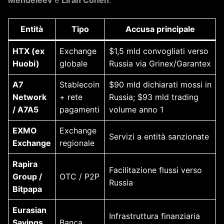
Entità
Tipo
Accusa principale
HTX (ex
Exchange
$1,5 mld convogliati verso
Huobi)
globale
Russia via Grinex/Garantex
A7
Stablecoin
$90 mld dichiarati mossi in
Network
+ rete
Russia; $93 mld trading
/ A7A5
pagamenti
volume anno 1
EXMO
Exchange
Servizi a entità sanzionate
Exchange
regionale
Rapira
Facilitazione flussi verso
Group /
OTC / P2P
Russia
Bitpapa
Eurasian
Infrastruttura finanziaria
Savings
Banca