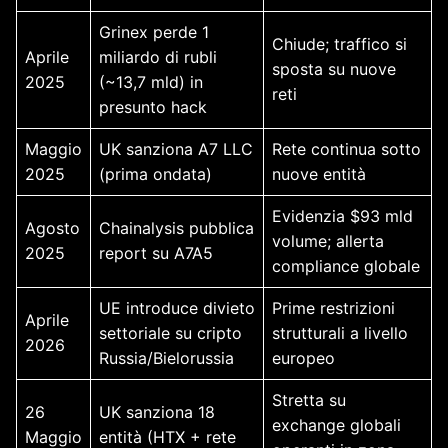
Grinex perde 1
Chiude; traffico si
Aprile
miliardo di rubli
sposta su nuove
2025
(~13,7 mld) in
reti
presunto hack
Maggio
UK sanziona A7 LLC
Rete continua sotto
2025
(prima ondata)
nuove entità
Evidenzia $93 mld
Agosto
Chainalysis pubblica
volume; allerta
2025
report su A7A5
compliance globale
UE introduce divieto
Prime restrizioni
Aprile
settoriale su cripto
strutturali a livello
2026
Russia/Bielorussia
europeo
Stretta su
26
UK sanziona 18
exchange globali
Maggio
entità (HTX + rete