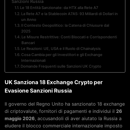
Sanzioni Russia
Le 18 Entità Sanzionate: da HTX alla Rete A7
La Rete A7 e la Stablecoin A7A5: 93 Miliardi di Dollari in
un Anno
Il Contesto Geopolitico: la Catena di Chiusure dal
2025
Le Misure Restrittive: Conti Bloccati e Corrispondenti
Bancari
Le Reazioni: UE, USA e il Ruolo di Chainalysis
Cosa Cambia per gli Investitori e gli Exchange
Internazionali
Domande Frequenti sulle Sanzioni UK Crypto
UK Sanziona 18 Exchange Crypto per
Evasione Sanzioni Russia
Il governo del Regno Unito ha sanzionato 18 exchange
di criptovalute, fornitori di pagamenti e individui il
26
maggio 2026
, accusandoli di aver aiutato la Russia a
eludere il blocco commerciale internazionale imposto