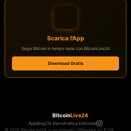
Scarica l'App
Segui Bitcoin in tempo reale con BitcoinLive24
Download Gratis
Bitcoin
Live24
App
Blog
Chi Siamo
Politica Editoriale
© 2026 BitcoinLive24 — un progetto Offsquare srl, P.IVA