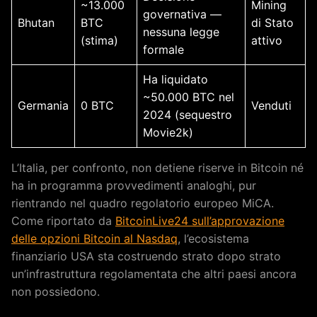
~13.000
Mining
governativa —
Bhutan
BTC
di Stato
nessuna legge
(stima)
attivo
formale
Ha liquidato
~50.000 BTC nel
Germania
0 BTC
Venduti
2024 (sequestro
Movie2k)
L’Italia, per confronto, non detiene riserve in Bitcoin né
ha in programma provvedimenti analoghi, pur
rientrando nel quadro regolatorio europeo MiCA.
Come riportato da
BitcoinLive24 sull’approvazione
delle opzioni Bitcoin al Nasdaq
, l’ecosistema
finanziario USA sta costruendo strato dopo strato
un’infrastruttura regolamentata che altri paesi ancora
non possiedono.