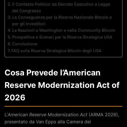
Il Contesto Politico: da Decreto Esecutivo a Legge
del Congresso
Le Conseguenze per la Riserva Nazionale Bitcoin e
per gli Investitori
Le Reazioni a Washington e nella Community Bitcoin
Prospettive e Scenari per la Riserva Strategica USA
Conclusione
FAQ sulla Riserva Strategica Bitcoin degli USA
Cosa Prevede l’American
Reserve Modernization Act of
2026
L’
American Reserve Modernization Act
(ARMA 2026),
presentato da Van Epps alla Camera dei