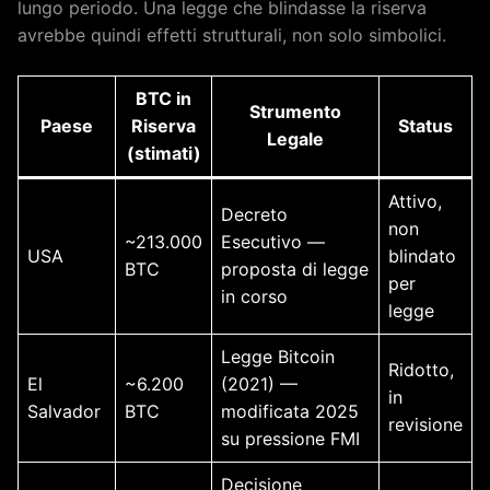
lungo periodo. Una legge che blindasse la riserva
avrebbe quindi effetti strutturali, non solo simbolici.
BTC in
Strumento
Paese
Riserva
Status
Legale
(stimati)
Attivo,
Decreto
non
~213.000
Esecutivo —
USA
blindato
BTC
proposta di legge
per
in corso
legge
Legge Bitcoin
Ridotto,
El
~6.200
(2021) —
in
Salvador
BTC
modificata 2025
revisione
su pressione FMI
Decisione