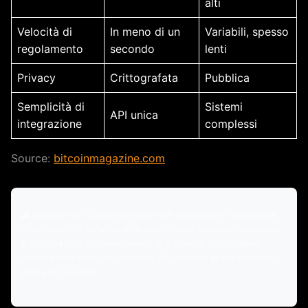
alti
Velocità di
In meno di un
Variabili, spesso
regolamento
secondo
lenti
Privacy
Crittografata
Pubblica
Semplicità di
Sistemi
API unica
integrazione
complessi
Source:
bitcoinmagazine.com
⚠️ Disclaimer: Questo articolo non costituisce consulenza
finanziaria. Le informazioni sono fornite a scopo educativo
e informativo. Gli investimenti in Bitcoin e criptovalute
comportano rischi significativi. Fai sempre le tue ricerche
prima di investire.