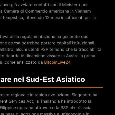
no già avviato contatti con il Ministero per
. La Camera di Commercio americana in Vietnam
tempistica, ritenendo 12 mesi insufficienti per la
spettiva della regolamentazione ha generato due
ione attesa potrebbe portare capitali istituzionali
ll’altro, alcuni utenti P2P temono che la tracciabilità
ttito ricorda le dinamiche vissute in Australia prima
018, come analizzato da
BitcoinLive24
.
are nel Sud-Est Asiatico
testo regionale in rapida evoluzione. Singapore ha
nt Services Act; la Thailandia ha introdotto la
Filippine operano attraverso la BSP che rilascia
 sua base di adozione massiva e un’economia in