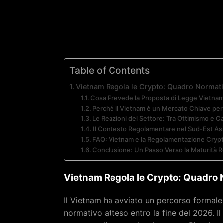
Table of Contents
Vietnam Regola le Crypto: Quadro Normativ
Cosa Prevede la Proposta di Legge Vietnam
Perché il Vietnam è un Mercato Chiave per
Le Reazioni del Settore: Tra Ottimismo e C
Il Contesto Regolamentare nel Sud-Est Asi
FAQ: Vietnam e la Regolamentazione Cryp
Conclusione: Un Passo Verso la Maturità 
Vietnam Regola le Crypto: Quadro N
Il Vietnam ha avviato un percorso formale
normativo atteso entro la fine del 2026. I