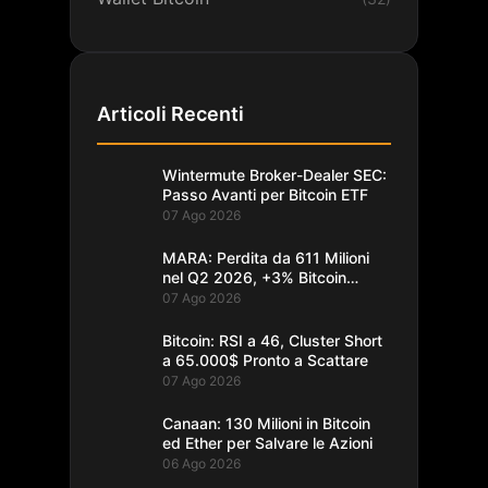
Articoli Recenti
Wintermute Broker-Dealer SEC:
Passo Avanti per Bitcoin ETF
07 Ago 2026
MARA: Perdita da 611 Milioni
nel Q2 2026, +3% Bitcoin
Minati
07 Ago 2026
Bitcoin: RSI a 46, Cluster Short
a 65.000$ Pronto a Scattare
07 Ago 2026
Canaan: 130 Milioni in Bitcoin
ed Ether per Salvare le Azioni
06 Ago 2026