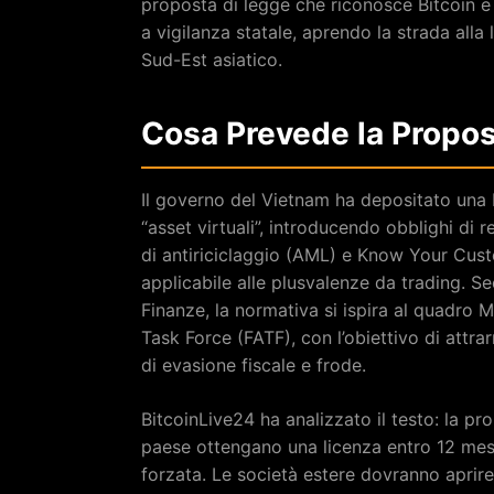
proposta di legge che riconosce Bitcoin e a
a vigilanza statale, aprendo la strada all
Sud-Est asiatico.
Cosa Prevede la Propos
Il governo del Vietnam ha depositato una b
“asset virtuali”, introducendo obblighi di r
di antiriciclaggio (AML) e Know Your Cust
applicabile alle plusvalenze da trading. S
Finanze, la normativa si ispira al quadro 
Task Force (FATF), con l’obiettivo di attra
di evasione fiscale e frode.
BitcoinLive24 ha analizzato il testo: la p
paese ottengano una licenza entro 12 mesi 
forzata. Le società estere dovranno aprir