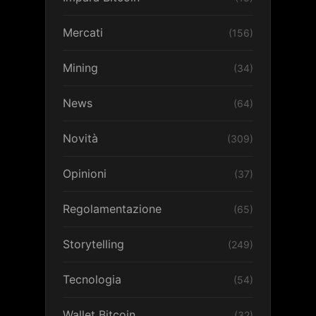
Mercati
(156)
Mining
(34)
News
(64)
Novità
(309)
Opinioni
(37)
Regolamentazione
(65)
Storytelling
(249)
Tecnologia
(54)
Wallet Bitcoin
(32)