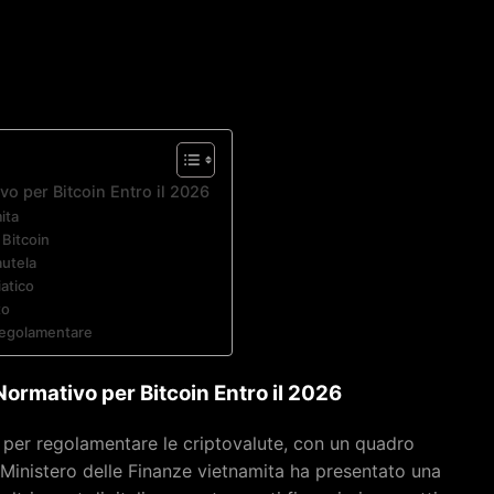
o per Bitcoin Entro il 2026
ita
 Bitcoin
autela
atico
to
Regolamentare
ormativo per Bitcoin Entro il 2026
 per regolamentare le criptovalute, con un quadro
l Ministero delle Finanze vietnamita ha presentato una