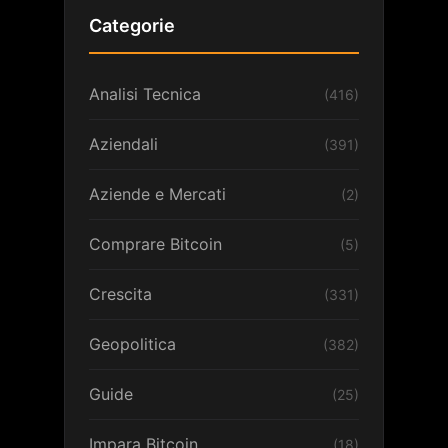
Categorie
Analisi Tecnica
(416)
Aziendali
(391)
Aziende e Mercati
(2)
Comprare Bitcoin
(5)
Crescita
(331)
Geopolitica
(382)
Guide
(25)
Impara Bitcoin
(18)