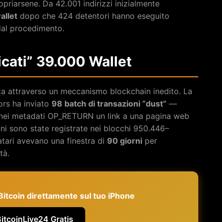
priarsene. Da 42.001 indirizzi inizialmente
allet
dopo che 424 detentori hanno eseguito
 dal procedimento.
icati” 39.000 Wallet
uta attraverso un meccanismo blockchain inedito. La
ors ha inviato
98 batch di transazioni “dust”
—
nei metadati OP_RETURN un link a una pagina web
ioni sono state registrate nei blocchi 950.446–
atari avevano una finestra di
90 giorni
per
tà.
e Bitcoin direttamente sul tuo iPhone
BitcoinLive24 Gratis