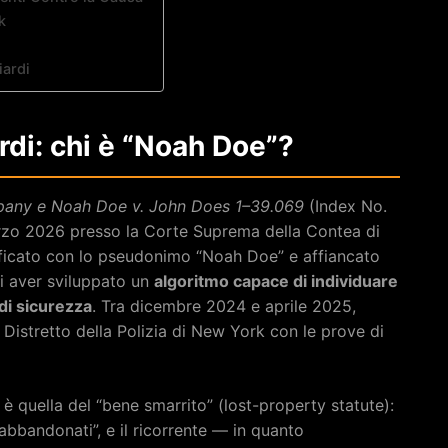
k
iardi
rdi: chi è “Noah Doe”?
ny e Noah Doe v. John Does 1–39.069
(Index No.
arzo 2026 presso la Corte Suprema della Contea di
tificato con lo pseudonimo “Noah Doe” e affiancato
i aver sviluppato un
algoritmo capace di individuare
 di sicurezza
. Tra dicembre 2024 e aprile 2025,
istretto della Polizia di New York con le prove di
a è quella del “bene smarrito” (lost-property statute):
abbandonati”, e il ricorrente — in quanto