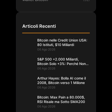
Articoli Recenti
Bitcoin nelle Credit Union USA:
80 Istituti, $10 Miliardi
06 Ago 2026
S&P 500 +2.000 Miliardi,
Bitcoin Solo +3%: Perché Non
Segue
06 Ago 2026
Arthur Hayes: Bolla AI come il
2008, Bitcoin verso 1 Milione
06 Ago 2026
Bitcoin: Max Pain a 80.000$,
RSI Risale ma Sotto SMA200
06 Ago 2026