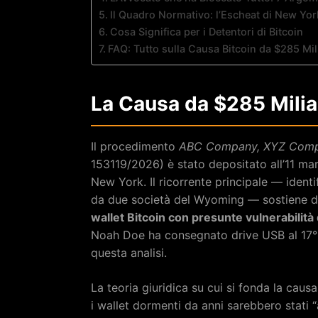
Il Quadro Normativo: l’Escheat di New Yor
Cosa Significa per i Detentori di Bitcoin
FAQ: Tutto sulla Causa Bitcoin da $285 Mil
La Causa da $285 Milia
Il procedimento
ABC Company, XYZ Compa
153119/2026) è stato depositato all’11 m
New York. Il ricorrente principale — iden
da due società del Wyoming — sostiene d
wallet Bitcoin con presunte vulnerabilità
Noah Doe ha consegnato drive USB al 17° D
questa analisi.
La teoria giuridica su cui si fonda la caus
i wallet dormenti da anni sarebbero stati “