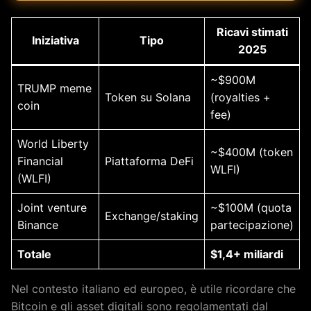
Ricavi stimati
Iniziativa
Tipo
2025
~$900M
TRUMP meme
Token su Solana
(royalties +
coin
fee)
World Liberty
~$400M (token
Financial
Piattaforma DeFi
WLFI)
(WLFI)
Joint venture
~$100M (quota
Exchange/staking
Binance
partecipazione)
Totale
$1,4+ miliardi
Nel contesto italiano ed europeo, è utile ricordare che
Bitcoin e gli asset digitali sono regolamentati dal