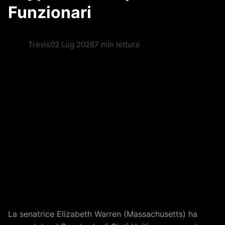
Funzionari
Trevis
02 Lug 2026
7 min lettura
La senatrice Elizabeth Warren (Massachusetts) ha