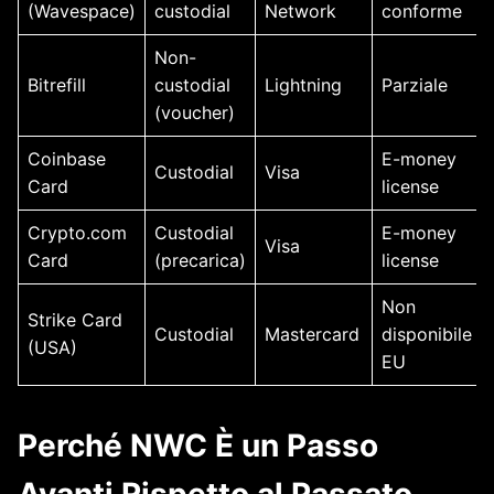
(Wavespace)
custodial
Network
conforme
Non-
Bitrefill
custodial
Lightning
Parziale
(voucher)
Coinbase
E-money
Custodial
Visa
Card
license
Crypto.com
Custodial
E-money
Visa
Card
(precarica)
license
Non
Strike Card
Custodial
Mastercard
disponibile
(USA)
EU
Perché NWC È un Passo