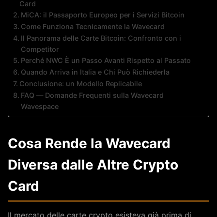
Card
MiCA: il Passaporto Europeo per i Servizi Bitcoin
Come Funziona Tecnicamente la Wavecard
Il Panorama delle Carte Bitcoin: Confronto con i
Competitor
Perché NWC È un Passo Avanti Rispetto al Passato
Quando Arriva in Italia e Chi Può Richiederla
Conclusione: un Modello Replicabile
FAQ — Domande Frequenti sulla Wavecard
Wavespace
Cosa Rende la Wavecard
Diversa dalle Altre Crypto
Card
Il mercato delle carte crypto esisteva già prima di