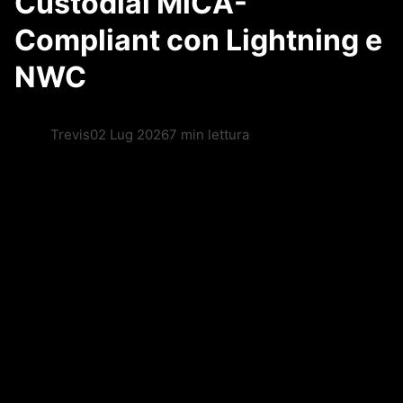
Custodial MiCA-
Compliant con Lightning e
NWC
Trevis
02 Lug 2026
7 min lettura