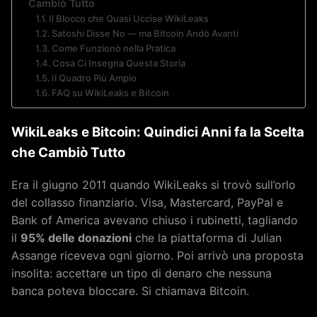
Cambiò Tutto
Il Blocco che Quasi Uccise WikiLeaks
Satoshi Disse No — ma Bitcoin Andò Avanti
Come Funzionò nella Pratica
Cosa Ci Insegna Questa Storia
Il Quadro Più Ampio
FAQ su WikiLeaks e Bitcoin
WikiLeaks e Bitcoin: Quindici Anni fa la Scelta
che Cambiò Tutto
Era il giugno 2011 quando WikiLeaks si trovò sull’orlo
del collasso finanziario. Visa, Mastercard, PayPal e
Bank of America avevano chiuso i rubinetti, tagliando
il
95% delle donazioni
che la piattaforma di Julian
Assange riceveva ogni giorno. Poi arrivò una proposta
insolita: accettare un tipo di denaro che nessuna
banca poteva bloccare. Si chiamava Bitcoin.