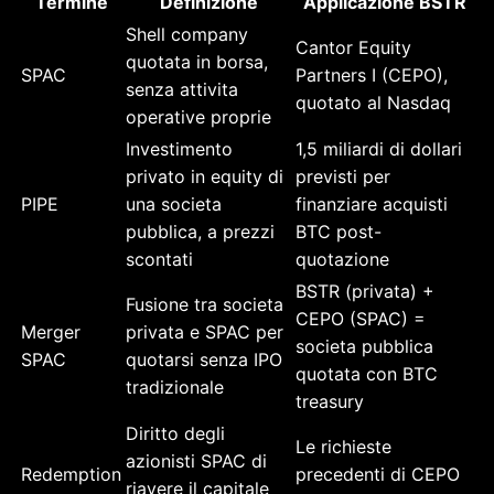
Termine
Definizione
Applicazione BSTR
Shell company
Cantor Equity
quotata in borsa,
SPAC
Partners I (CEPO),
senza attivita
quotato al Nasdaq
operative proprie
Investimento
1,5 miliardi di dollari
privato in equity di
previsti per
PIPE
una societa
finanziare acquisti
pubblica, a prezzi
BTC post-
scontati
quotazione
BSTR (privata) +
Fusione tra societa
CEPO (SPAC) =
Merger
privata e SPAC per
societa pubblica
SPAC
quotarsi senza IPO
quotata con BTC
tradizionale
treasury
Diritto degli
Le richieste
azionisti SPAC di
Redemption
precedenti di CEPO
riavere il capitale