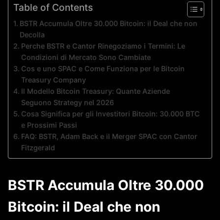
Table of Contents
BSTR Accumula Oltre 30.000 Bitcoin: il Deal che non
Decolla
Perche BSTR e Cantor Rinegoziamo i Termini: Le
Condizioni di Mercato Sono Cambiate
Cos e uno SPAC e Come Funziona per le Bitcoin
Treasury Company
Il Modello Bitcoin Treasury: Quante Aziende
Seguono Strategy nel 2026
Cosa Significa per gli Investitori Bitcoin: 30.000 BTC
e Prossimi Passi
FAQ: BSTR, Adam Back e il Merger SPAC con Cantor
Fitzgerald
BSTR Accumula Oltre 30.000
Bitcoin: il Deal che non