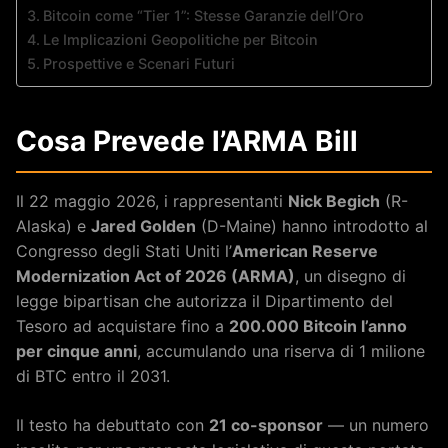
Bitcoin come “Tier 1”: Stesse Garanzie dell’Oro
Le Implicazioni Geopolitiche per Bitcoin
Prospettive e Scenari Futuri
Cosa Prevede l’ARMA Bill
Il 22 maggio 2026, i rappresentanti
Nick Begich
(R-
Alaska) e
Jared Golden
(D-Maine) hanno introdotto al
Congresso degli Stati Uniti l’
American Reserve
Modernization Act of 2026 (ARMA)
, un disegno di
legge bipartisan che autorizza il Dipartimento del
Tesoro ad acquistare fino a
200.000 Bitcoin l’anno
per cinque anni
, accumulando una riserva di 1 milione
di BTC entro il 2031.
Il testo ha debuttato con
21 co-sponsor
— un numero