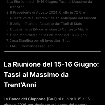
La Riunione del 15-16 Giugno: Tassi al Massimo da
Trent’Anni
Il Precedente di Agosto 2024: Crollo in 72 Ore
Questa Volta è Diverso? Rialzo Anticipato dai Mercati
Il Jolly: il Piano di Acquisto dei Titoli di Stato
Dove si Trova Bitcoin in Questo Contesto Macro
Cosa Monitorare nella Settimana del 16 Giugno
Cosa Significa per gli Investitori Bitcoin
FAQ — Domande Frequenti
La Riunione del 15-16 Giugno:
Tassi al Massimo da
Trent’Anni
La
Banca del Giappone (BoJ)
si riunirà il 15 e 16
giugno 2026 per decidere sul costo del denaro.