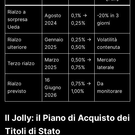
Rialzo a
Agosto
0,1% →
-20% in 3
sorpresa
2024
0,25%
giorni
Ueda
Rialzo
Gennaio
0,25% →
Volatilità
ulteriore
2025
0,50%
contenuta
Marzo
0,50% →
Mercato
Terzo rialzo
2025
0,75%
laterale
16
Rialzo
0,75% →
Da
Giugno
previsto
1,00%
monitorare
2026
Il Jolly: il Piano di Acquisto dei
Titoli di Stato