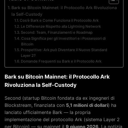
Bark su Bitcoin Mainnet: il Protocollo Ark Rivoluziona
la Self-Custody
Cos’è Bark e Come Funziona il Protocollo Ark
Le Differenze Rispetto alla Lightning Network
Second: Team, Finanziamenti e Roadmap
Cosa Significa per gli Investitori e i Possessori di
Bitcoin
Prospettive: Ark può Diventare il Nuovo Standard
Layer 2?
Domande Frequenti su Bark e il Protocollo Ark
Bark su Bitcoin Mainnet: il Protocollo Ark
Rivoluziona la Self-Custody
Second (startup Bitcoin fondata da ex ingegneri di
Blockstream, finanziata con
5,1 milioni di dollari
) ha
lanciato ufficialmente Bark — la propria
implementazione del protocollo Ark (sistema Layer 2
per Bitcoin) — su mainnet il
9 giugno 2026
. La notizia