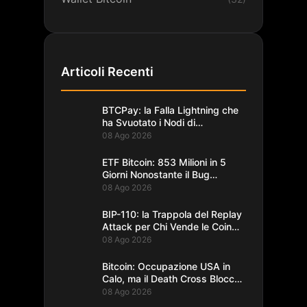
Articoli Recenti
BTCPay: la Falla Lightning che
ha Svuotato i Nodi di
Foundation
08 Ago 2026
ETF Bitcoin: 853 Milioni in 5
Giorni Nonostante il Bug
Coldcard
08 Ago 2026
BIP-110: la Trappola del Replay
Attack per Chi Vende le Coin
del Fork
08 Ago 2026
Bitcoin: Occupazione USA in
Calo, ma il Death Cross Blocca
il Rally
08 Ago 2026