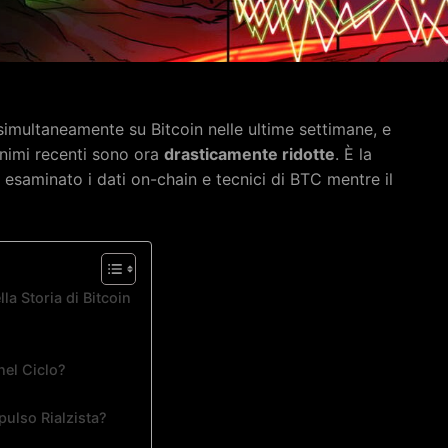
 simultaneamente su Bitcoin nelle ultime settimane, e
minimi recenti sono ora
drasticamente ridotte
. È la
 esaminato i dati on-chain e tecnici di BTC mentre il
la Storia di Bitcoin
nel Ciclo?
pulso Rialzista?