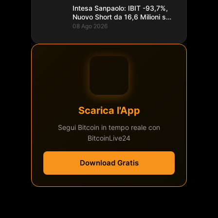
Intesa Sanpaolo: IBIT -93,7%,
Nuovo Short da 16,6 Milioni su
Bitcoin
08 Ago 2026
Scarica l'App
Segui Bitcoin in tempo reale con
BitcoinLive24
Download Gratis