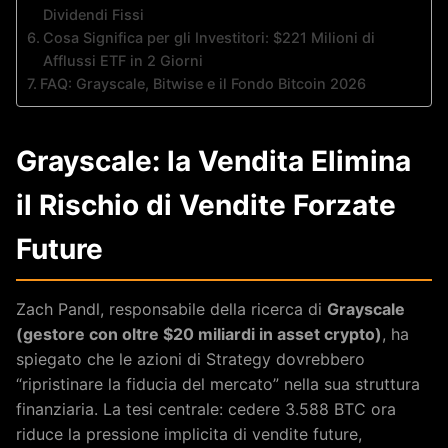
Dividendi Fissi
Cosa Significa per gli Investitori: $221 Milioni di
Afflussi ETF in 2 Giorni
FAQ: Grayscale, Bitwise e il Fondo Bitcoin 2026
Grayscale: la Vendita Elimina
il Rischio di Vendite Forzate
Future
Zach Pandl, responsabile della ricerca di
Grayscale
(gestore con oltre $20 miliardi in asset crypto)
, ha
spiegato che le azioni di Strategy dovrebbero
“ripristinare la fiducia del mercato” nella sua struttura
finanziaria. La tesi centrale: cedere 3.588 BTC ora
riduce la pressione implicita di vendite future,